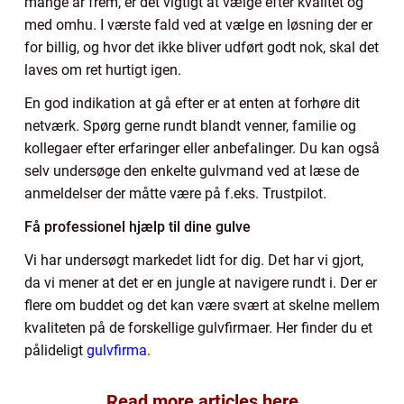
mange år frem, er det vigtigt at vælge efter kvalitet og
med omhu. I værste fald ved at vælge en løsning der er
for billig, og hvor det ikke bliver udført godt nok, skal det
laves om ret hurtigt igen.
En god indikation at gå efter er at enten at forhøre dit
netværk. Spørg gerne rundt blandt venner, familie og
kollegaer efter erfaringer eller anbefalinger. Du kan også
selv undersøge den enkelte gulvmand ved at læse de
anmeldelser der måtte være på f.eks. Trustpilot.
Få professionel hjælp til dine gulve
Vi har undersøgt markedet lidt for dig. Det har vi gjort,
da vi mener at det er en jungle at navigere rundt i. Der er
flere om buddet og det kan være svært at skelne mellem
kvaliteten på de forskellige gulvfirmaer. Her finder du et
pålideligt
gulvfirma
.
Read more articles here