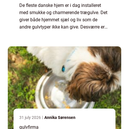
De fleste danske hjem er i dag installeret
med smukke og charmerende trægulve. Det
giver både hjemmet sjæl og liv som de
andre gulvtyper ikke kan give. Desværre er
det sådan, at trægulve ikke kan holde for
evigt. D...
31 july 2026
Annika Sørensen
gulvfirma