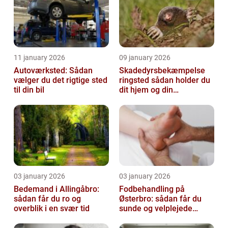
11 january 2026
09 january 2026
Autoværksted: Sådan
Skadedyrsbekæmpelse
vælger du det rigtige sted
ringsted sådan holder du
til din bil
dit hjem og din
virksomhed fri for ubudne
gæster
03 january 2026
03 january 2026
Bedemand i Allingåbro:
Fodbehandling på
sådan får du ro og
Østerbro: sådan får du
overblik i en svær tid
sunde og velplejede
fødder