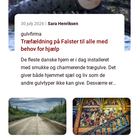
30 july 2026
Sara Henriksen
gulvfirma
Træfældning på Falster til alle med
behov for hjælp
De fleste danske hjem er i dag installeret
med smukke og charmerende trægulve. Det
giver både hjemmet sjæl og liv som de
andre gulvtyper ikke kan give. Desværre er
det sådan, at trægulve ikke kan holde for
evigt. D...