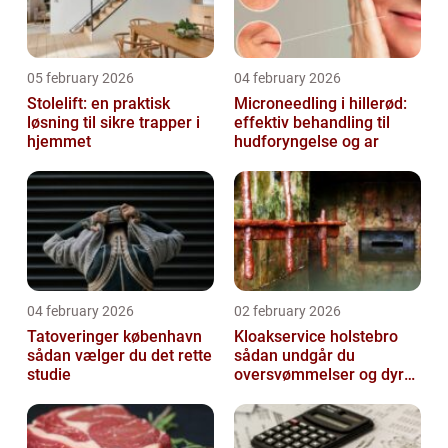
05 february 2026
04 february 2026
Stolelift: en praktisk
Microneedling i hillerød:
løsning til sikre trapper i
effektiv behandling til
hjemmet
hudforyngelse og ar
04 february 2026
02 february 2026
Tatoveringer københavn
Kloakservice holstebro
sådan vælger du det rette
sådan undgår du
studie
oversvømmelser og dyre
skader