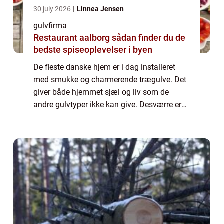
30 july 2026
Linnea Jensen
gulvfirma
Restaurant aalborg sådan finder du de
bedste spiseoplevelser i byen
De fleste danske hjem er i dag installeret
med smukke og charmerende trægulve. Det
giver både hjemmet sjæl og liv som de
andre gulvtyper ikke kan give. Desværre er
det sådan, at trægulve ikke kan holde for
evigt. D...