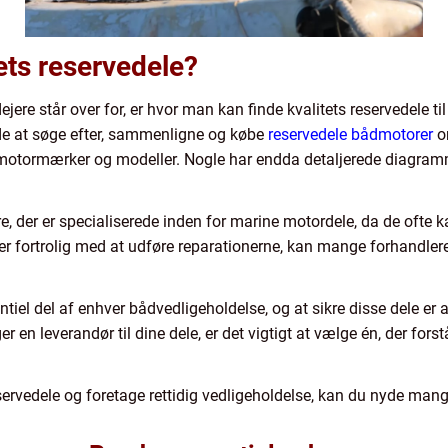
ets reservedele?
ere står over for, er hvor man kan finde kvalitets reservedele til
e at søge efter, sammenligne og købe
reservedele bådmotorer
on
ge motormærker og modeller. Nogle har endda detaljerede diagramm
ere, der er specialiserede inden for marine motordele, da de ofte k
 er fortrolig med at udføre reparationerne, kan mange forhandlere 
tiel del af enhver bådvedligeholdelse, og at sikre disse dele er a
 en leverandør til dine dele, er det vigtigt at vælge én, der for
reservedele og foretage rettidig vedligeholdelse, kan du nyde man