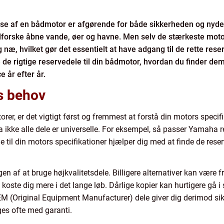
lse af en bådmotor er afgørende for både sikkerheden og nydel
dforske åbne vande, øer og havne. Men selv de stærkeste moto
næ, hvilket gør det essentielt at have adgang til de rette reserv
de rigtige reservedele til din bådmotor, hvordan du finder dem
e år efter år.
s behov
orer, er det vigtigt først og fremmest at forstå din motors spe
a ikke alle dele er universelle. For eksempel, så passer Yamaha re
e til din motors specifikationer hjælper dig med at finde de reser
gen af at bruge højkvalitetsdele. Billigere alternativer kan være f
oste dig mere i det lange løb. Dårlige kopier kan hurtigere gå i
EM (Original Equipment Manufacturer) dele giver dig derimod sik
es ofte med garanti.