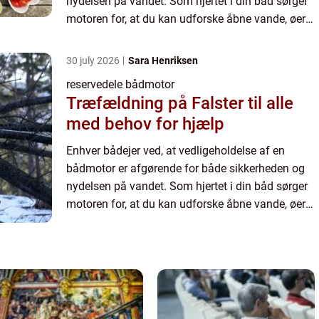
nydelsen på vandet. Som hjertet i din båd sørger
motoren for, at du kan udforske åbne vande, øer
og ha...
30 july 2026
Sara Henriksen
reservedele bådmotor
Træfældning på Falster til alle
med behov for hjælp
Enhver bådejer ved, at vedligeholdelse af en
bådmotor er afgørende for både sikkerheden og
nydelsen på vandet. Som hjertet i din båd sørger
motoren for, at du kan udforske åbne vande, øer
og ha...