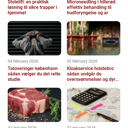
Stolelift: en praktisk
Microneedling i hillerød:
løsning til sikre trapper i
effektiv behandling til
hjemmet
hudforyngelse og ar
04 february 2026
02 february 2026
Tatoveringer københavn
Kloakservice holstebro
sådan vælger du det rette
sådan undgår du
studie
oversvømmelser og dyre
skader
31 january 2026
22 january 2026