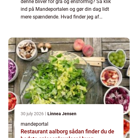
denne bliver for grå og ensformig? Så klik
ind på Mandeportalen og gør din dag lidt
mere spændende. Hvad finder jeg af
spændende ting på Mandeportalen? Hvis du
interesserer dig for diverse mandesager som
fo...
30 july 2026
Linnea Jensen
mandeportal
Restaurant aalborg sådan finder du de