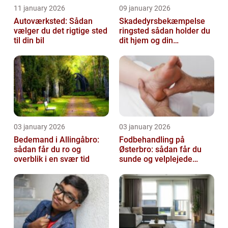
11 january 2026
09 january 2026
Autoværksted: Sådan
Skadedyrsbekæmpelse
vælger du det rigtige sted
ringsted sådan holder du
til din bil
dit hjem og din
virksomhed fri for ubudne
gæster
03 january 2026
03 january 2026
Bedemand i Allingåbro:
Fodbehandling på
sådan får du ro og
Østerbro: sådan får du
overblik i en svær tid
sunde og velplejede
fødder