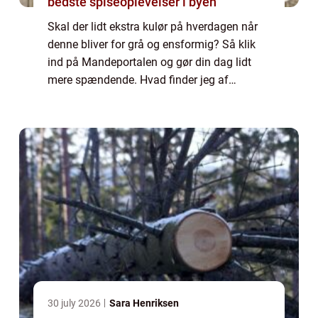
bedste spiseoplevelser i byen
Skal der lidt ekstra kulør på hverdagen når
denne bliver for grå og ensformig? Så klik
ind på Mandeportalen og gør din dag lidt
mere spændende. Hvad finder jeg af
spændende ting på Mandeportalen? Hvis du
interesserer dig for diverse mandesager som
fo...
30 july 2026
Sara Henriksen