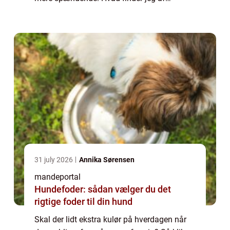
spændende ting på Mandeportalen? Hvis du
interesserer dig for diverse mandesager som
fo...
31 july 2026
Annika Sørensen
mandeportal
Hundefoder: sådan vælger du det
rigtige foder til din hund
Skal der lidt ekstra kulør på hverdagen når