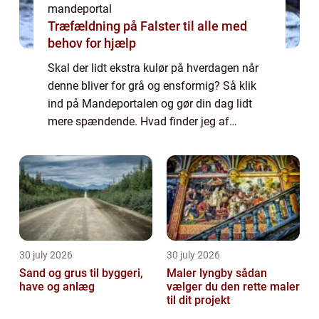
mandeportal
Træfældning på Falster til alle med
behov for hjælp
Skal der lidt ekstra kulør på hverdagen når
denne bliver for grå og ensformig? Så klik
ind på Mandeportalen og gør din dag lidt
mere spændende. Hvad finder jeg af
spændende ting på Mandeportalen? Hvis du
interesserer dig for diverse mandesager som
fo...
30 july 2026
30 july 2026
Sand og grus til byggeri,
Maler lyngby sådan
have og anlæg
vælger du den rette maler
til dit projekt