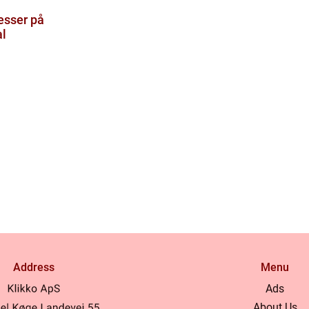
esser på
l
Address
Menu
Ads
About Us