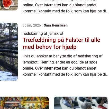
online. Over internettet kan du blandt andet
komme i kontakt med de folk, som kan hjælpe dig
med nedskæringen, og desuden har du mulighed
for at blive kloge...
30 july 2026
Sara Henriksen
nedskæring af jernskrot
Træfældning på Falster til alle
med behov for hjælp
Hvis du ønsker at benytte dig af nedskæring af
jernskrot i Herning, er det en god idé at søge
online. Over internettet kan du blandt andet
komme i kontakt med de folk, som kan hjælpe dig
med nedskæringen, og desuden har du mulighed
for at blive kloge...