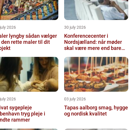
july 2026
30 july 2026
r lyngby sådan vælger
Konferencecenter i
 den rette maler til dit
Nordsjælland: når møder
ojekt
skal være mere end bare
arbejde
july 2026
03 july 2026
ivat sygepleje
Tapas aalborg smag, hygge
nhavn tryg pleje i
og nordisk kvalitet
ndte rammer