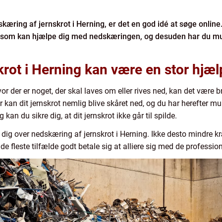
kæring af jernskrot i Herning, er det en god idé at søge online
 som kan hjælpe dig med nedskæringen, og desuden har du muli
rot i Herning kan være en stor hjæl
vor der er noget, der skal laves om eller rives ned, kan det være
r kan dit jernskrot nemlig blive skåret ned, og du har herefter mul
an du sikre dig, at dit jernskrot ikke går til spilde.
te dig over nedskæring af jernskrot i Herning. Ikke desto mindre
 de fleste tilfælde godt betale sig at alliere sig med de professi