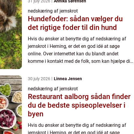
31 july 2026
Annika Sørensen
nedskæring af jernskrot
Hundefoder: sådan vælger du
det rigtige foder til din hund
Hvis du ønsker at benytte dig af nedskæring af
jernskrot i Herning, er det en god idé at søge
online. Over internettet kan du blandt andet
komme i kontakt med de folk, som kan hjælpe dig
med nedskæringen, og desuden har du mulighed
for at blive kloge...
30 july 2026
Linnea Jensen
nedskæring af jernskrot
Restaurant aalborg sådan finder
du de bedste spiseoplevelser i
byen
Hvis du ønsker at benytte dig af nedskæring af
jernskrot i Herning, er det en god idé at søge