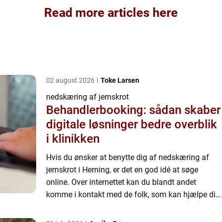
Read more articles here
02 august 2026
Toke Larsen
nedskæring af jernskrot
Behandlerbooking: sådan skaber
digitale løsninger bedre overblik
i klinikken
Hvis du ønsker at benytte dig af nedskæring af
jernskrot i Herning, er det en god idé at søge
online. Over internettet kan du blandt andet
komme i kontakt med de folk, som kan hjælpe dig
med nedskæringen, og desuden har du mulighed
for at blive kloge...