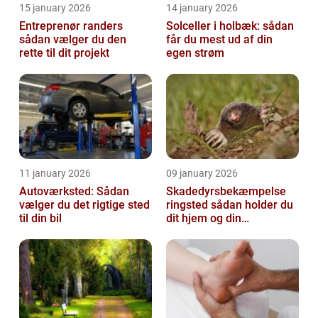
15 january 2026
14 january 2026
Entreprenør randers
Solceller i holbæk: sådan
sådan vælger du den
får du mest ud af din
rette til dit projekt
egen strøm
11 january 2026
09 january 2026
Autoværksted: Sådan
Skadedyrsbekæmpelse
vælger du det rigtige sted
ringsted sådan holder du
til din bil
dit hjem og din
virksomhed fri for ubudne
gæster