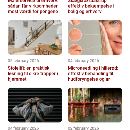
Malerservice til erhverv:
Skægkræ taastrup
sådan får virksomheder
effektiv bekæmpelse i
mest værdi for pengene
bolig og erhverv
05 february 2026
04 february 2026
Stolelift: en praktisk
Microneedling i hillerød:
løsning til sikre trapper i
effektiv behandling til
hjemmet
hudforyngelse og ar
04 february 2026
02 february 2026