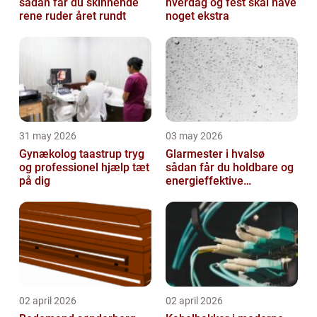
sådan får du skinnende
hverdag og fest skal have
rene ruder året rundt
noget ekstra
31 may 2026
03 may 2026
Gynækolog taastrup tryg
Glarmester i hvalsø
og professionel hjælp tæt
sådan får du holdbare og
på dig
energieffektive
glasløsninger
02 april 2026
02 april 2026