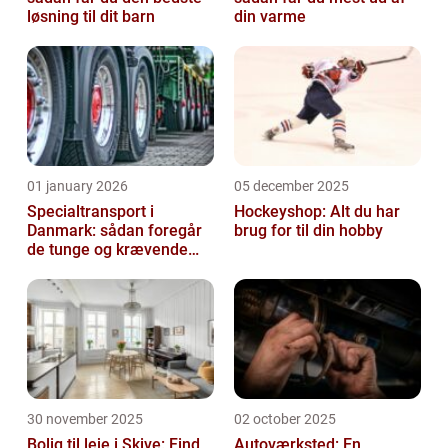
løsning til dit barn
din varme
01 january 2026
05 december 2025
Specialtransport i
Hockeyshop: Alt du har
Danmark: sådan foregår
brug for til din hobby
de tunge og krævende
transporter
30 november 2025
02 october 2025
Bolig til leje i Skive: Find
Autoværksted: En