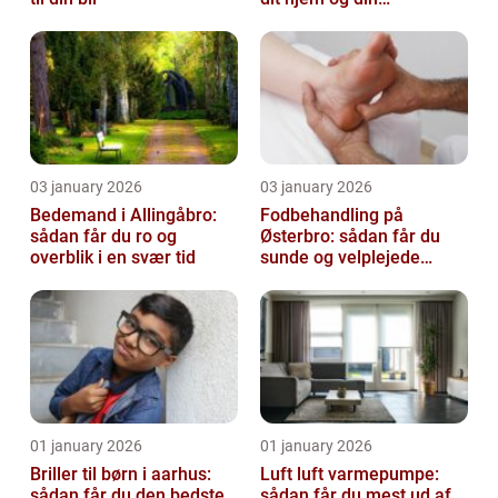
virksomhed fri for ubudne
gæster
03 january 2026
03 january 2026
Bedemand i Allingåbro:
Fodbehandling på
sådan får du ro og
Østerbro: sådan får du
overblik i en svær tid
sunde og velplejede
fødder
01 january 2026
01 january 2026
Briller til børn i aarhus:
Luft luft varmepumpe:
sådan får du den bedste
sådan får du mest ud af