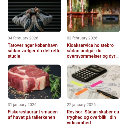
04 february 2026
02 february 2026
Tatoveringer københavn
Kloakservice holstebro
sådan vælger du det rette
sådan undgår du
studie
oversvømmelser og dyre
skader
31 january 2026
22 january 2026
Fiskerestaurant smagen
Revisor: Sådan skaber du
af havet på tallerkenen
tryghed og overblik i din
virksomhed