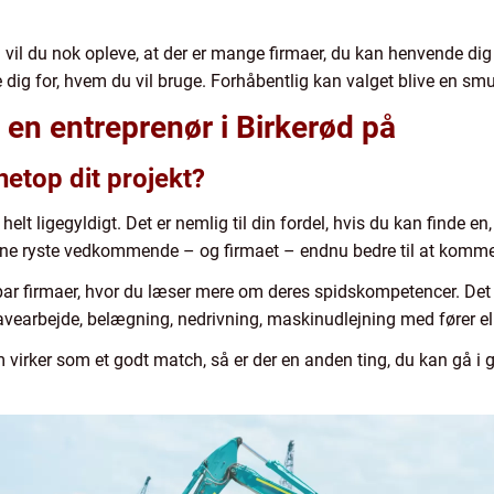
å vil du nok opleve, at der er mange firmaer, du kan henvende di
e dig for, hvem du vil bruge. Forhåbentlig kan valget blive en smu
 en entreprenør i Birkerød på
etop dit projekt?
helt ligegyldigt. Det er nemlig til din fordel, hvis du kan finde e
kunne ryste vedkommende – og firmaet – endnu bedre til at komme
ar firmaer, hvor du læser mere om deres spidskompetencer. Det e
avearbejde, belægning, nedrivning, maskinudlejning med fører el
m virker som et godt match, så er der en anden ting, du kan gå