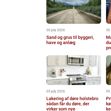
30 july 2026
30 
Sand og grus til byggeri,
Male
have og anlæg
du
pr
05 july 2026
05 
Lakering af døre holstebro
Pr
sådan får du døre, der
købe
virker som nye
ke