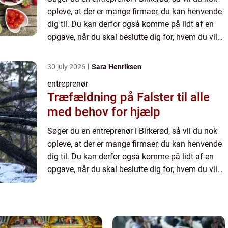
opleve, at der er mange firmaer, du kan henvende
dig til. Du kan derfor også komme på lidt af en
opgave, når du skal beslutte dig for, hvem du vil
bruge. Forhåbentlig kan valget blive en smule
lettere...
30 july 2026
Sara Henriksen
entreprenør
Træfældning på Falster til alle
med behov for hjælp
Søger du en entreprenør i Birkerød, så vil du nok
opleve, at der er mange firmaer, du kan henvende
dig til. Du kan derfor også komme på lidt af en
opgave, når du skal beslutte dig for, hvem du vil
bruge. Forhåbentlig kan valget blive en smule
lettere...