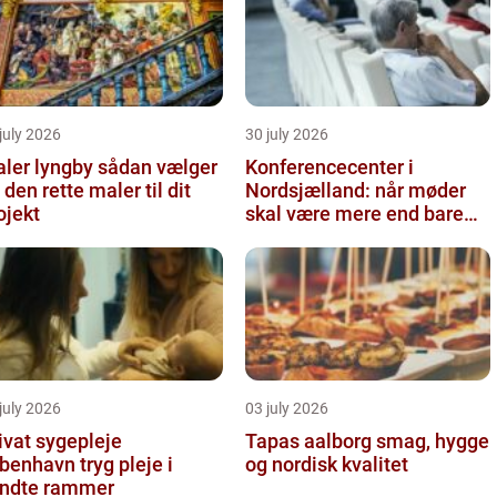
july 2026
30 july 2026
r lyngby sådan vælger
Konferencecenter i
 den rette maler til dit
Nordsjælland: når møder
ojekt
skal være mere end bare
arbejde
july 2026
03 july 2026
ivat sygepleje
Tapas aalborg smag, hygge
nhavn tryg pleje i
og nordisk kvalitet
ndte rammer