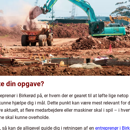
fte din opgave?
enør i Birkerød på, er hvem der er gearet til at løfte lige netop
nne hjælpe dig i mål. Dette punkt kan være mest relevant for di
 aktuelt, at flere medarbejdere eller maskiner skal i spil – i hver
rne skal kunne overholde.
, så kan de alligevel guide dig i retningen af en
entreprenør i Bir