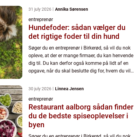
lettere...
31 july 2026
Annika Sørensen
entreprenør
Hundefoder: sådan vælger du
det rigtige foder til din hund
Søger du en entreprenør i Birkerød, så vil du nok
opleve, at der er mange firmaer, du kan henvende
dig til. Du kan derfor også komme på lidt af en
opgave, når du skal beslutte dig for, hvem du vil
bruge. Forhåbentlig kan valget blive en smule
lettere...
30 july 2026
Linnea Jensen
entreprenør
Restaurant aalborg sådan finder
du de bedste spiseoplevelser i
byen
Søger du en entreprenør i Birkerød, så vil du nok