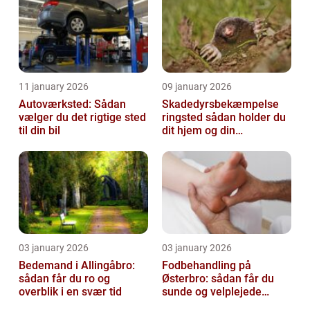
11 january 2026
09 january 2026
Autoværksted: Sådan
Skadedyrsbekæmpelse
vælger du det rigtige sted
ringsted sådan holder du
til din bil
dit hjem og din
virksomhed fri for ubudne
gæster
03 january 2026
03 january 2026
Bedemand i Allingåbro:
Fodbehandling på
sådan får du ro og
Østerbro: sådan får du
overblik i en svær tid
sunde og velplejede
fødder