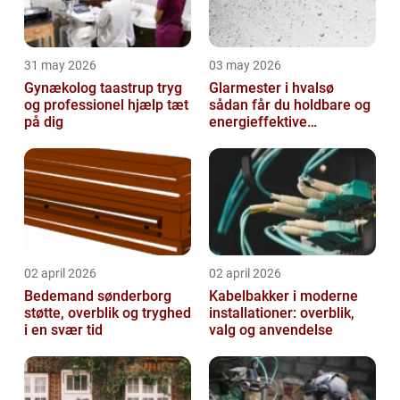
31 may 2026
03 may 2026
Gynækolog taastrup tryg
Glarmester i hvalsø
og professionel hjælp tæt
sådan får du holdbare og
på dig
energieffektive
glasløsninger
02 april 2026
02 april 2026
Bedemand sønderborg
Kabelbakker i moderne
støtte, overblik og tryghed
installationer: overblik,
i en svær tid
valg og anvendelse