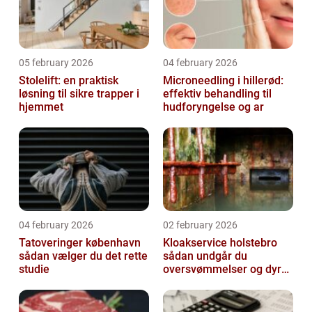
05 february 2026
04 february 2026
Stolelift: en praktisk
Microneedling i hillerød:
løsning til sikre trapper i
effektiv behandling til
hjemmet
hudforyngelse og ar
04 february 2026
02 february 2026
Tatoveringer københavn
Kloakservice holstebro
sådan vælger du det rette
sådan undgår du
studie
oversvømmelser og dyre
skader