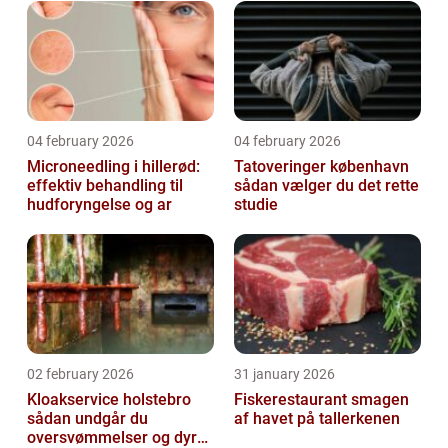
04 february 2026
04 february 2026
Microneedling i hillerød:
Tatoveringer københavn
effektiv behandling til
sådan vælger du det rette
hudforyngelse og ar
studie
02 february 2026
31 january 2026
Kloakservice holstebro
Fiskerestaurant smagen
sådan undgår du
af havet på tallerkenen
oversvømmelser og dyre