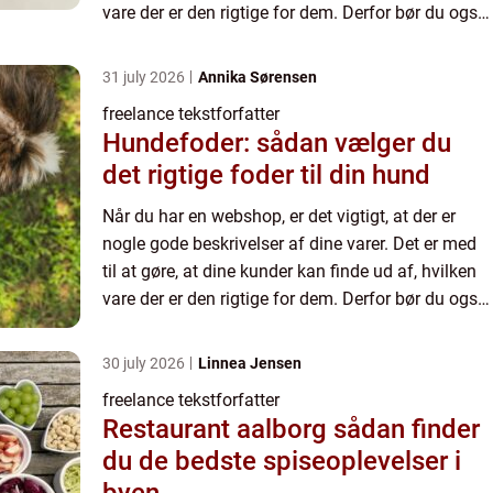
vare der er den rigtige for dem. Derfor bør du også
have beskrivelser af...
31 july 2026
Annika Sørensen
freelance tekstforfatter
Hundefoder: sådan vælger du
det rigtige foder til din hund
Når du har en webshop, er det vigtigt, at der er
nogle gode beskrivelser af dine varer. Det er med
til at gøre, at dine kunder kan finde ud af, hvilken
vare der er den rigtige for dem. Derfor bør du også
have beskrivelser af...
30 july 2026
Linnea Jensen
freelance tekstforfatter
Restaurant aalborg sådan finder
du de bedste spiseoplevelser i
byen