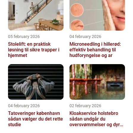
05 february 2026
04 february 2026
Stolelift: en praktisk
Microneedling i hillerød:
løsning til sikre trapper i
effektiv behandling til
hjemmet
hudforyngelse og ar
04 february 2026
02 february 2026
Tatoveringer københavn
Kloakservice holstebro
sådan vælger du det rette
sådan undgår du
studie
oversvømmelser og dyre
skader