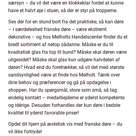
særsyn – da vil det være en klokkeklar fordel at kunne
have et halvt øje i stuen, så der er styr på tropperne.
Ses der for en stund bort fra det praktiske, så kan døre
– i særdeleshed franske døre – være ekstremt
dekorative – og hos Melholts Handelscenter finder du et
bredt sortiment af netop sådanne. Måske er du til
kvadratisk glas fra top til bund? Måske skal døren være
uligesidet? Måske skal glas kun udgøre halvdelen af
døren? Hvad end du foretrækker, så vil det med største
sandsynlighed være at finde hos Melholt. Tænk over
dine behov og præferencer og gå på opdagelse i
shoppen. Har du spørgsmål, store som små, så tag
endelig kontakt – medarbejderne er yderst kompetente
og idérige. Desuden forhandles der kun døre i bedste
kvalitet til yderst favorable priser!
Opdel dit hjem på æstetisk vis med franske døre – du
vil ikke fortryde!