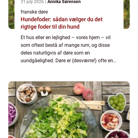
31 july 2026
Annika Sørensen
franske døre
Hundefoder: sådan vælger du det
rigtige foder til din hund
Et hus eller en lejlighed – vores hjem – vil
som oftest bestå af mange rum, og disse
deles naturligvis af døre som en
uundgåelighed. Døre er (desværre!) ofte en
overset faktor i hjemmets indretning, og
dett...