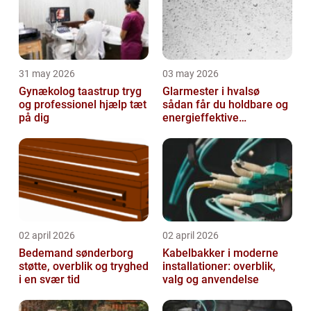
31 may 2026
03 may 2026
Gynækolog taastrup tryg
Glarmester i hvalsø
og professionel hjælp tæt
sådan får du holdbare og
på dig
energieffektive
glasløsninger
02 april 2026
02 april 2026
Bedemand sønderborg
Kabelbakker i moderne
støtte, overblik og tryghed
installationer: overblik,
i en svær tid
valg og anvendelse