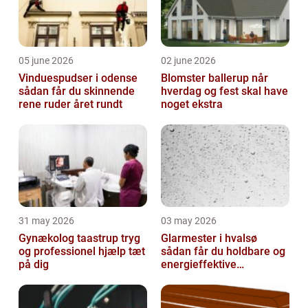
05 june 2026
02 june 2026
Vinduespudser i odense
Blomster ballerup når
sådan får du skinnende
hverdag og fest skal have
rene ruder året rundt
noget ekstra
31 may 2026
03 may 2026
Gynækolog taastrup tryg
Glarmester i hvalsø
og professionel hjælp tæt
sådan får du holdbare og
på dig
energieffektive
glasløsninger