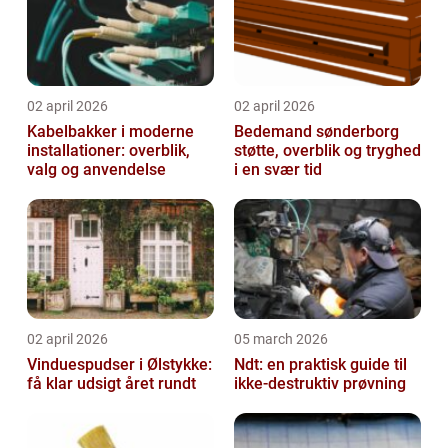
02 april 2026
02 april 2026
Kabelbakker i moderne
Bedemand sønderborg
installationer: overblik,
støtte, overblik og tryghed
valg og anvendelse
i en svær tid
02 april 2026
05 march 2026
Vinduespudser i Ølstykke:
Ndt: en praktisk guide til
få klar udsigt året rundt
ikke-destruktiv prøvning