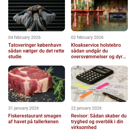
04 february 2026
02 february 2026
Tatoveringer københavn
Kloakservice holstebro
sådan vælger du det rette
sådan undgår du
studie
oversvømmelser og dyre
skader
31 january 2026
22 january 2026
Fiskerestaurant smagen
Revisor: Sådan skaber du
af havet på tallerkenen
tryghed og overblik i din
virksomhed