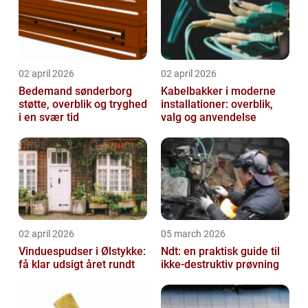
02 april 2026
02 april 2026
Bedemand sønderborg
Kabelbakker i moderne
støtte, overblik og tryghed
installationer: overblik,
i en svær tid
valg og anvendelse
02 april 2026
05 march 2026
Vinduespudser i Ølstykke:
Ndt: en praktisk guide til
få klar udsigt året rundt
ikke-destruktiv prøvning