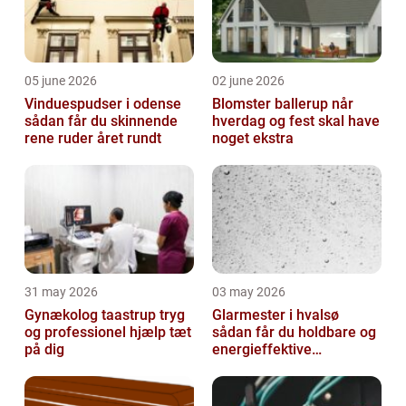
05 june 2026
02 june 2026
Vinduespudser i odense
Blomster ballerup når
sådan får du skinnende
hverdag og fest skal have
rene ruder året rundt
noget ekstra
31 may 2026
03 may 2026
Gynækolog taastrup tryg
Glarmester i hvalsø
og professionel hjælp tæt
sådan får du holdbare og
på dig
energieffektive
glasløsninger