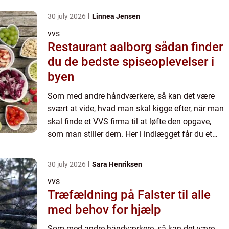
30 july 2026
Linnea Jensen
vvs
Restaurant aalborg sådan finder
du de bedste spiseoplevelser i
byen
Som med andre håndværkere, så kan det være
svært at vide, hvad man skal kigge efter, når man
skal finde et VVS firma til at løfte den opgave,
som man stiller dem. Her i indlægget får du et
indbli...
30 july 2026
Sara Henriksen
vvs
Træfældning på Falster til alle
med behov for hjælp
Som med andre håndværkere, så kan det være