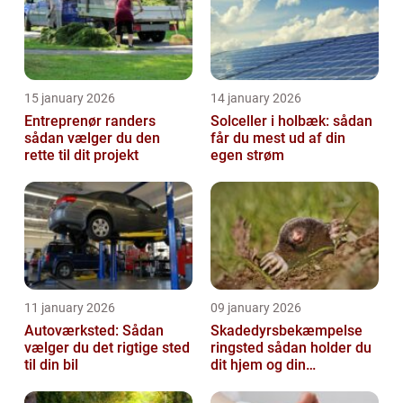
15 january 2026
14 january 2026
Entreprenør randers
Solceller i holbæk: sådan
sådan vælger du den
får du mest ud af din
rette til dit projekt
egen strøm
11 january 2026
09 january 2026
Autoværksted: Sådan
Skadedyrsbekæmpelse
vælger du det rigtige sted
ringsted sådan holder du
til din bil
dit hjem og din
virksomhed fri for ubudne
gæster