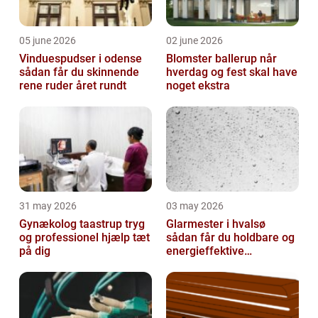
05 june 2026
02 june 2026
Vinduespudser i odense
Blomster ballerup når
sådan får du skinnende
hverdag og fest skal have
rene ruder året rundt
noget ekstra
31 may 2026
03 may 2026
Gynækolog taastrup tryg
Glarmester i hvalsø
og professionel hjælp tæt
sådan får du holdbare og
på dig
energieffektive
glasløsninger