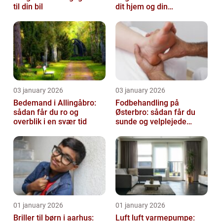
til din bil
dit hjem og din
virksomhed fri for ubudne
gæster
03 january 2026
03 january 2026
Bedemand i Allingåbro:
Fodbehandling på
sådan får du ro og
Østerbro: sådan får du
overblik i en svær tid
sunde og velplejede
fødder
01 january 2026
01 january 2026
Briller til børn i aarhus:
Luft luft varmepumpe: