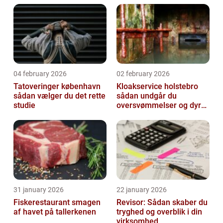
04 february 2026
02 february 2026
Tatoveringer københavn
Kloakservice holstebro
sådan vælger du det rette
sådan undgår du
studie
oversvømmelser og dyre
skader
31 january 2026
22 january 2026
Fiskerestaurant smagen
Revisor: Sådan skaber du
af havet på tallerkenen
tryghed og overblik i din
virksomhed