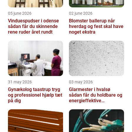
05 june 2026
02 june 2026
Vinduespudser i odense
Blomster ballerup når
sådan får du skinnende
hverdag og fest skal have
rene ruder året rundt
noget ekstra
31 may 2026
03 may 2026
Gynækolog taastrup tryg
Glarmester i hvalsø
og professionel hjælp tæt
sådan får du holdbare og
på dig
energieffektive
glasløsninger