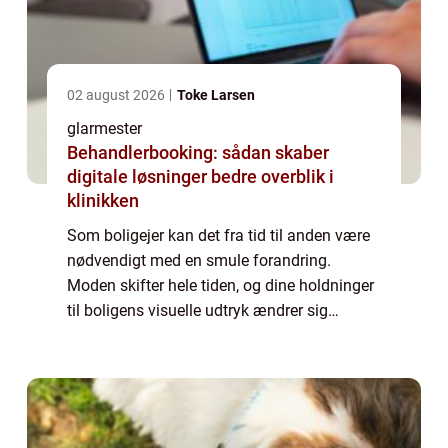
02 august 2026
Toke Larsen
glarmester
Behandlerbooking: sådan skaber
digitale løsninger bedre overblik i
klinikken
Som boligejer kan det fra tid til anden være
nødvendigt med en smule forandring.
Moden skifter hele tiden, og dine holdninger
til boligens visuelle udtryk ændrer sig
garanteret også. Vil du give boligen en
opgradering, kan det være en god idé at
kont...