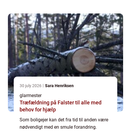
garanteret også. Vil du give boligen en
opgradering, kan det være en god idé at
kont...
30 july 2026
Sara Henriksen
glarmester
Træfældning på Falster til alle med
behov for hjælp
Som boligejer kan det fra tid til anden være
nødvendigt med en smule forandring.