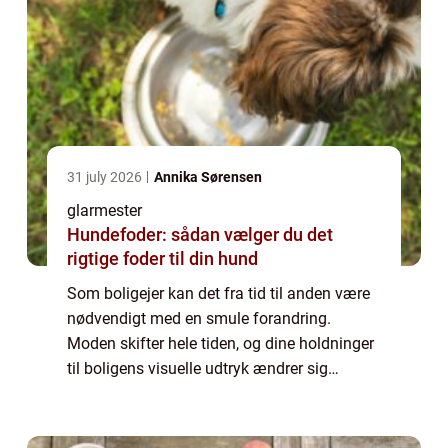
31 july 2026
Annika Sørensen
glarmester
Hundefoder: sådan vælger du det
rigtige foder til din hund
Som boligejer kan det fra tid til anden være
nødvendigt med en smule forandring.
Moden skifter hele tiden, og dine holdninger
til boligens visuelle udtryk ændrer sig
garanteret også. Vil du give boligen en
opgradering, kan det være en god idé at
kont...