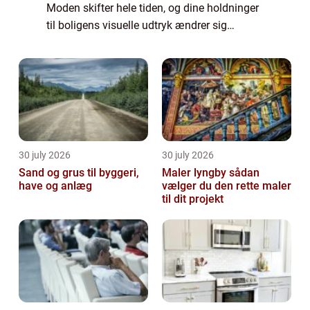
Moden skifter hele tiden, og dine holdninger
til boligens visuelle udtryk ændrer sig
garanteret også. Vil du give boligen en
opgradering, kan det være en god idé at
kont...
30 july 2026
30 july 2026
Sand og grus til byggeri,
Maler lyngby sådan
have og anlæg
vælger du den rette maler
til dit projekt