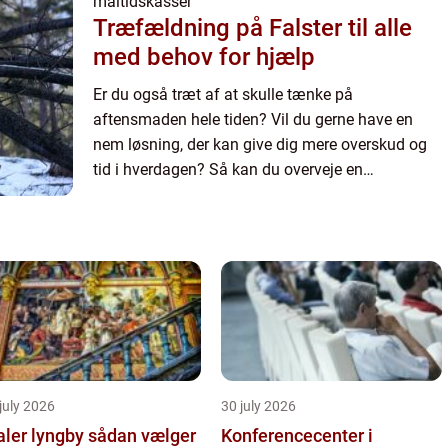
måltidskasser
Træfældning på Falster til alle
med behov for hjælp
Er du også træt af at skulle tænke på
aftensmaden hele tiden? Vil du gerne have en
nem løsning, der kan give dig mere overskud og
tid i hverdagen? Så kan du overveje en
måltidskasse. Du har sikkert set rekla...
july 2026
30 july 2026
r lyngby sådan vælger
Konferencecenter i