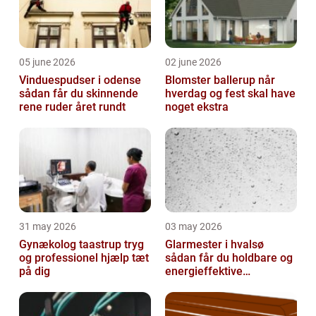
05 june 2026
02 june 2026
Vinduespudser i odense
Blomster ballerup når
sådan får du skinnende
hverdag og fest skal have
rene ruder året rundt
noget ekstra
31 may 2026
03 may 2026
Gynækolog taastrup tryg
Glarmester i hvalsø
og professionel hjælp tæt
sådan får du holdbare og
på dig
energieffektive
glasløsninger