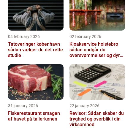
04 february 2026
02 february 2026
Tatoveringer københavn
Kloakservice holstebro
sådan vælger du det rette
sådan undgår du
studie
oversvømmelser og dyre
skader
31 january 2026
22 january 2026
Fiskerestaurant smagen
Revisor: Sådan skaber du
af havet på tallerkenen
tryghed og overblik i din
virksomhed