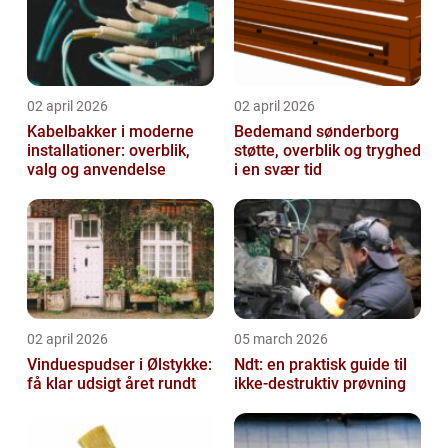
02 april 2026
02 april 2026
Kabelbakker i moderne
Bedemand sønderborg
installationer: overblik,
støtte, overblik og tryghed
valg og anvendelse
i en svær tid
02 april 2026
05 march 2026
Vinduespudser i Ølstykke:
Ndt: en praktisk guide til
få klar udsigt året rundt
ikke-destruktiv prøvning