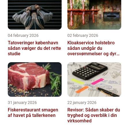
04 february 2026
02 february 2026
Tatoveringer københavn
Kloakservice holstebro
sådan vælger du det rette
sådan undgår du
studie
oversvømmelser og dyre
skader
31 january 2026
22 january 2026
Fiskerestaurant smagen
Revisor: Sådan skaber du
af havet på tallerkenen
tryghed og overblik i din
virksomhed