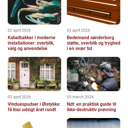
02 april 2026
02 april 2026
Kabelbakker i moderne
Bedemand sønderborg
installationer: overblik,
støtte, overblik og tryghed
valg og anvendelse
i en svær tid
02 april 2026
05 march 2026
Vinduespudser i Ølstykke:
Ndt: en praktisk guide til
få klar udsigt året rundt
ikke-destruktiv prøvning