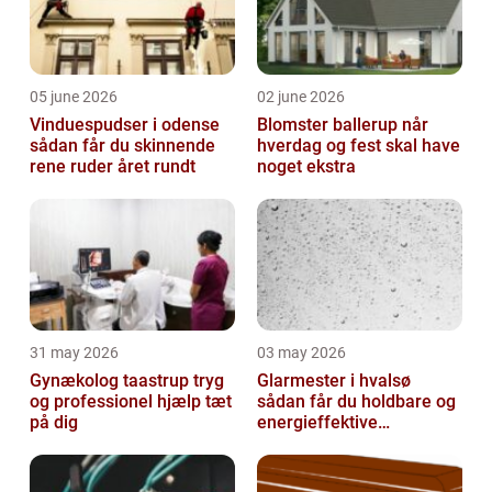
05 june 2026
02 june 2026
Vinduespudser i odense
Blomster ballerup når
sådan får du skinnende
hverdag og fest skal have
rene ruder året rundt
noget ekstra
31 may 2026
03 may 2026
Gynækolog taastrup tryg
Glarmester i hvalsø
og professionel hjælp tæt
sådan får du holdbare og
på dig
energieffektive
glasløsninger