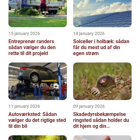
15 january 2026
14 january 2026
Entreprenør randers
Solceller i holbæk: sådan
sådan vælger du den
får du mest ud af din
rette til dit projekt
egen strøm
11 january 2026
09 january 2026
Autoværksted: Sådan
Skadedyrsbekæmpelse
vælger du det rigtige sted
ringsted sådan holder du
til din bil
dit hjem og din
virksomhed fri for ubudne
gæster