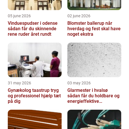
05 june 2026
02 june 2026
Vinduespudser i odense
Blomster ballerup når
sådan får du skinnende
hverdag og fest skal have
rene ruder året rundt
noget ekstra
31 may 2026
03 may 2026
Gynækolog taastrup tryg
Glarmester i hvalsø
og professionel hjælp tæt
sådan får du holdbare og
på dig
energieffektive
glasløsninger