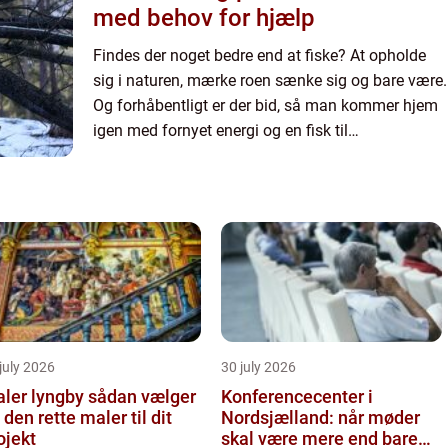
med behov for hjælp
Findes der noget bedre end at fiske? At opholde
sig i naturen, mærke roen sænke sig og bare være.
Og forhåbentligt er der bid, så man kommer hjem
igen med fornyet energi og en fisk til
middagsbordet. Men lige så be...
july 2026
30 july 2026
r lyngby sådan vælger
Konferencecenter i
 den rette maler til dit
Nordsjælland: når møder
ojekt
skal være mere end bare