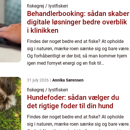
fiskegrej / lystfiskeri
Behandlerbooking: sådan skaber
digitale løsninger bedre overblik
i klinikken
Findes der noget bedre end at fiske? At opholde
sig i naturen, mærke roen sænke sig og bare være.
Og forhåbentligt er der bid, så man kommer hjem
igen med fornyet energi og en fisk til
middagsbordet. Men lige så be...
31 july 2026
Annika Sørensen
fiskegrej / lystfiskeri
Hundefoder: sådan vælger du
det rigtige foder til din hund
Findes der noget bedre end at fiske? At opholde
sig i naturen, mærke roen sænke sig og bare være.