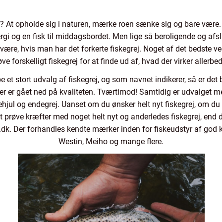
e? At opholde sig i naturen, mærke roen sænke sig og bare være. 
i og en fisk til middagsbordet. Men lige så beroligende og afs
 være, hvis man har det forkerte fiskegrej. Noget af det bedste v
røve forskelligt fiskegrej for at finde ud af, hvad der virker allerbe
 et stort udvalg af fiskegrej, og som navnet indikerer, så er det 
t der er gået ned på kvaliteten. Tværtimod! Samtidig er udvalget m
ehjul og endegrej. Uanset om du ønsker helt nyt fiskegrej, om du
at prøve kræfter med noget helt nyt og anderledes fiskegrej, end d
ej.dk. Der forhandles kendte mærker inden for fiskeudstyr af god 
Westin, Meiho og mange flere.