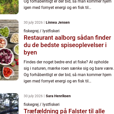
Og forhåbentligt er der bid, så man kommer hjem
igen med fornyet energi og en fisk til
middagsbordet. Men lige så be...
30 july 2026
Linnea Jensen
fiskegrej / lystfiskeri
Restaurant aalborg sådan finder
du de bedste spiseoplevelser i
byen
Findes der noget bedre end at fiske? At opholde
sig i naturen, mærke roen sænke sig og bare være.
Og forhåbentligt er der bid, så man kommer hjem
igen med fornyet energi og en fisk til
middagsbordet. Men lige så be...
30 july 2026
Sara Henriksen
fiskegrej / lystfiskeri
Træfældning på Falster til alle