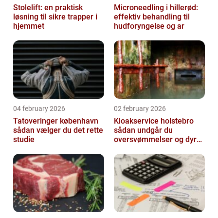
Stolelift: en praktisk
Microneedling i hillerød:
løsning til sikre trapper i
effektiv behandling til
hjemmet
hudforyngelse og ar
04 february 2026
02 february 2026
Tatoveringer københavn
Kloakservice holstebro
sådan vælger du det rette
sådan undgår du
studie
oversvømmelser og dyre
skader