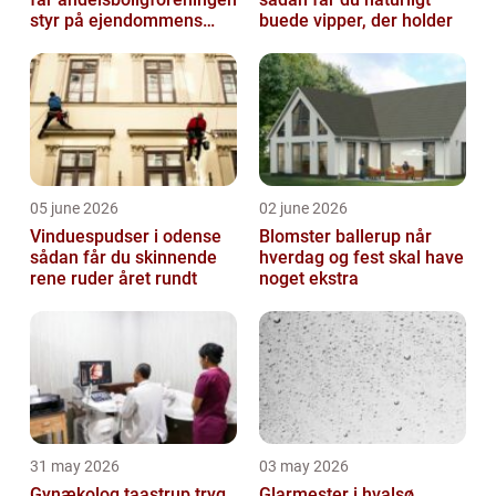
styr på ejendommens
buede vipper, der holder
værdi
05 june 2026
02 june 2026
Vinduespudser i odense
Blomster ballerup når
sådan får du skinnende
hverdag og fest skal have
rene ruder året rundt
noget ekstra
31 may 2026
03 may 2026
Gynækolog taastrup tryg
Glarmester i hvalsø