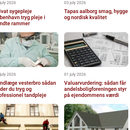
july 2026
03 july 2026
ivat sygepleje
Tapas aalborg smag, hygge
nhavn tryg pleje i
og nordisk kvalitet
ndte rammer
july 2026
01 july 2026
ndlæge vesterbro sådan
Valuarvurdering: sådan får
nder du tryg og
andelsboligforeningen styr
ofessionel tandpleje
på ejendommens værdi