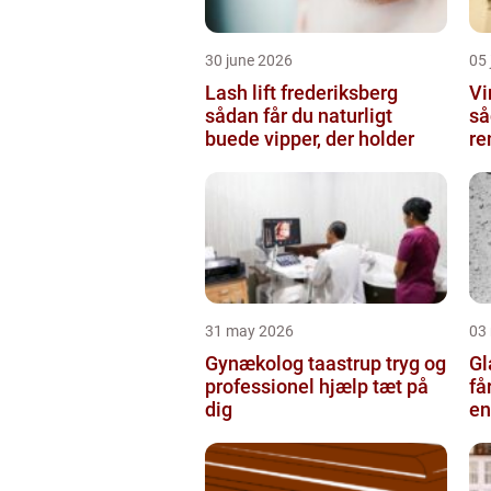
30 june 2026
05 
Lash lift frederiksberg
Vi
sådan får du naturligt
så
buede vipper, der holder
re
31 may 2026
03
Gynækolog taastrup tryg og
Gla
professionel hjælp tæt på
få
dig
en
gl