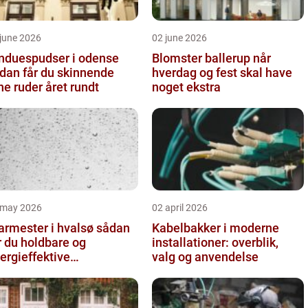
june 2026
02 june 2026
nduespudser i odense
Blomster ballerup når
dan får du skinnende
hverdag og fest skal have
ne ruder året rundt
noget ekstra
 may 2026
02 april 2026
rmester i hvalsø sådan
Kabelbakker i moderne
r du holdbare og
installationer: overblik,
ergieffektive
valg og anvendelse
asløsninger