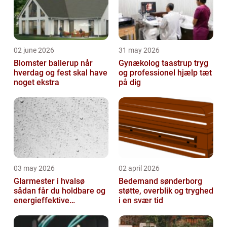
02 june 2026
31 may 2026
Blomster ballerup når
Gynækolog taastrup tryg
hverdag og fest skal have
og professionel hjælp tæt
noget ekstra
på dig
03 may 2026
02 april 2026
Glarmester i hvalsø
Bedemand sønderborg
sådan får du holdbare og
støtte, overblik og tryghed
energieffektive
i en svær tid
glasløsninger