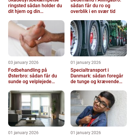
ringsted sådan holder du
sådan får du ro og
dit hjem og din
overblik i en svær tid
virksomhed fri for ubudne
gæster
03 january 2026
01 january 2026
Fodbehandling på
Specialtransport i
Østerbro: sådan får du
Danmark: sådan foregår
sunde og velplejede
de tunge og krævende
fødder
transporter
01 january 2026
01 january 2026