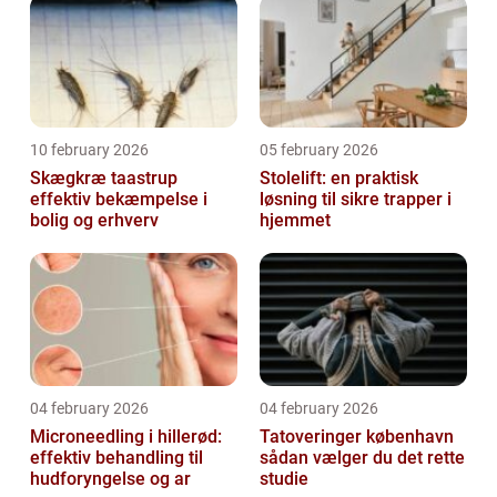
10 february 2026
05 february 2026
Skægkræ taastrup
Stolelift: en praktisk
effektiv bekæmpelse i
løsning til sikre trapper i
bolig og erhverv
hjemmet
04 february 2026
04 february 2026
Microneedling i hillerød:
Tatoveringer københavn
effektiv behandling til
sådan vælger du det rette
hudforyngelse og ar
studie