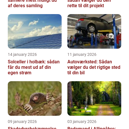
samlere mest muligt ud
sådan vælger du den
af deres samling
rette til dit projekt
14 january 2026
11 january 2026
Solceller i holbæk: sådan
Autoværksted: Sådan
får du mest ud af din
vælger du det rigtige sted
egen strøm
til din bil
09 january 2026
03 january 2026
Skadedyrsbekæmpelse
Bedemand i Allingåbro: