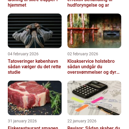
hjemmet
hudforyngelse og ar
04 february 2026
02 february 2026
Tatoveringer københavn
Kloakservice holstebro
sådan vælger du det rette
sådan undgår du
studie
oversvømmelser og dyre
skader
31 january 2026
22 january 2026
Fiskerestaurant smagen
Revisor: Sådan skaber du