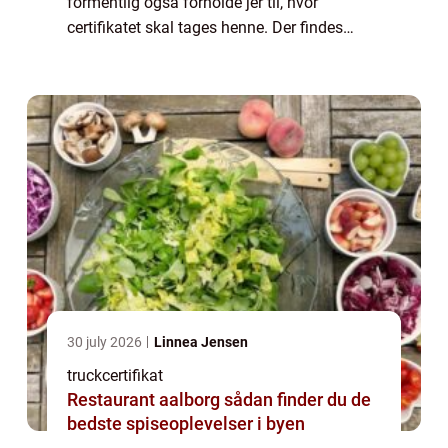
formentlig også forholde jer til, hvor
certifikatet skal tages henne. Der findes
nemlig forskellige udbydere landet over, som
kan hjælpe...
30 july 2026
Linnea Jensen
truckcertifikat
Restaurant aalborg sådan finder du de
bedste spiseoplevelser i byen