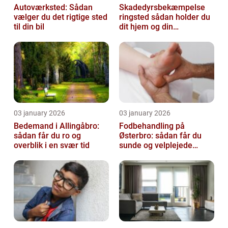
Autoværksted: Sådan
Skadedyrsbekæmpelse
vælger du det rigtige sted
ringsted sådan holder du
til din bil
dit hjem og din
virksomhed fri for ubudne
gæster
03 january 2026
03 january 2026
Bedemand i Allingåbro:
Fodbehandling på
sådan får du ro og
Østerbro: sådan får du
overblik i en svær tid
sunde og velplejede
fødder