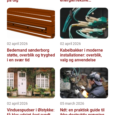
på dig
energieffektive
glasløsninger
02 april 2026
02 april 2026
Bedemand sønderborg
Kabelbakker i moderne
støtte, overblik og tryghed
installationer: overblik,
i en svær tid
valg og anvendelse
02 april 2026
05 march 2026
Vinduespudser i Ølstykke:
Ndt: en praktisk guide til
få klar udsigt året rundt
ikke-destruktiv prøvning