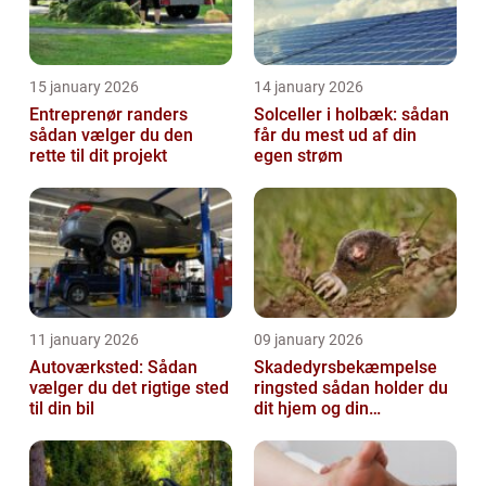
15 january 2026
14 january 2026
Entreprenør randers
Solceller i holbæk: sådan
sådan vælger du den
får du mest ud af din
rette til dit projekt
egen strøm
11 january 2026
09 january 2026
Autoværksted: Sådan
Skadedyrsbekæmpelse
vælger du det rigtige sted
ringsted sådan holder du
til din bil
dit hjem og din
virksomhed fri for ubudne
gæster