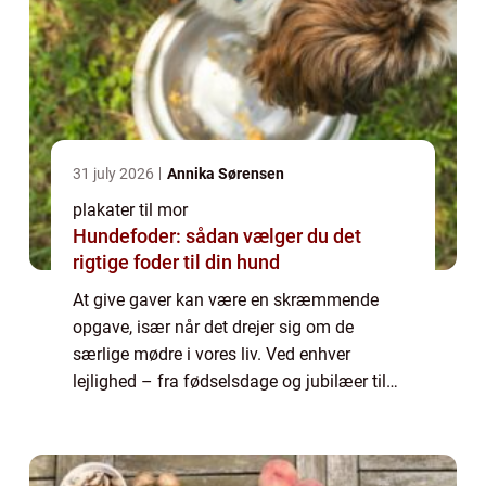
31 july 2026
Annika Sørensen
plakater til mor
Hundefoder: sådan vælger du det
rigtige foder til din hund
At give gaver kan være en skræmmende
opgave, især når det drejer sig om de
særlige mødre i vores liv. Ved enhver
lejlighed – fra fødselsdage og jubilæer til
helligdage og mors dag – bør du stræbe
efter noget mindeværdigt og meningsfuldt.
...