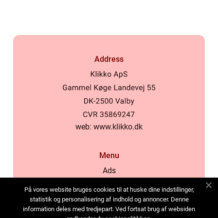
Address
web:
www.klikko.dk
Menu
Ads
About Us
På vores website bruges cookies til at huske dine indstillinger,
Cookies
statistik og personalisering af indhold og annoncer. Denne
information deles med tredjepart. Ved fortsat brug af websiden
Contact