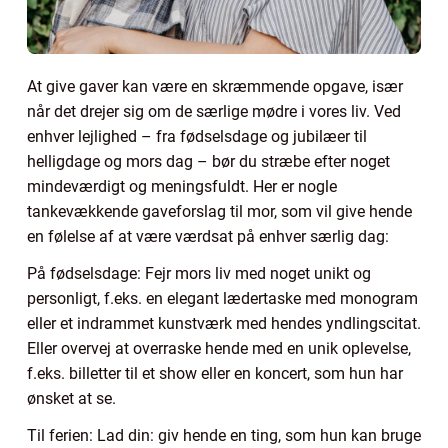
At give gaver kan være en skræmmende opgave, især
når det drejer sig om de særlige mødre i vores liv. Ved
enhver lejlighed – fra fødselsdage og jubilæer til
helligdage og mors dag – bør du stræbe efter noget
mindeværdigt og meningsfuldt. Her er nogle
tankevækkende gaveforslag til mor, som vil give hende
en følelse af at være værdsat på enhver særlig dag:
På fødselsdage: Fejr mors liv med noget unikt og
personligt, f.eks. en elegant lædertaske med monogram
eller et indrammet kunstværk med hendes yndlingscitat.
Eller overvej at overraske hende med en unik oplevelse,
f.eks. billetter til et show eller en koncert, som hun har
ønsket at se.
Til ferien: Lad din: giv hende en ting, som hun kan bruge