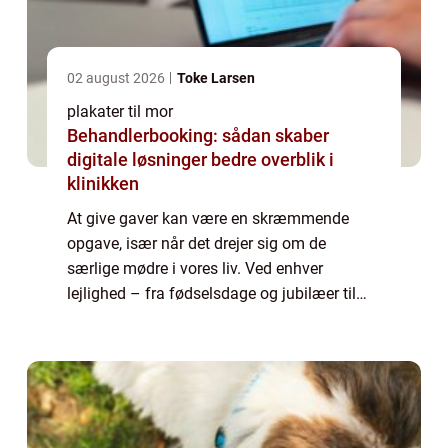
02 august 2026
Toke Larsen
plakater til mor
Behandlerbooking: sådan skaber
digitale løsninger bedre overblik i
klinikken
At give gaver kan være en skræmmende
opgave, især når det drejer sig om de
særlige mødre i vores liv. Ved enhver
lejlighed – fra fødselsdage og jubilæer til
helligdage og mors dag – bør du stræbe
efter noget mindeværdigt og meningsfuldt.
...