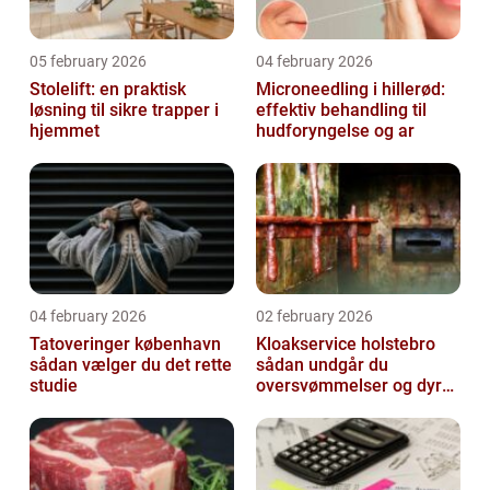
05 february 2026
04 february 2026
Stolelift: en praktisk
Microneedling i hillerød:
løsning til sikre trapper i
effektiv behandling til
hjemmet
hudforyngelse og ar
04 february 2026
02 february 2026
Tatoveringer københavn
Kloakservice holstebro
sådan vælger du det rette
sådan undgår du
studie
oversvømmelser og dyre
skader