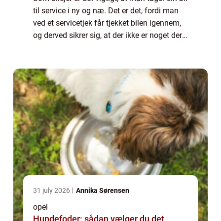
til service i ny og næ. Det er det, fordi man
ved et servicetjek får tjekket bilen igennem,
og derved sikrer sig, at der ikke er noget der
er ved at gå i stykker. Derudover, så vil man
med et service a...
31 july 2026
Annika Sørensen
opel
Hundefoder: sådan vælger du det