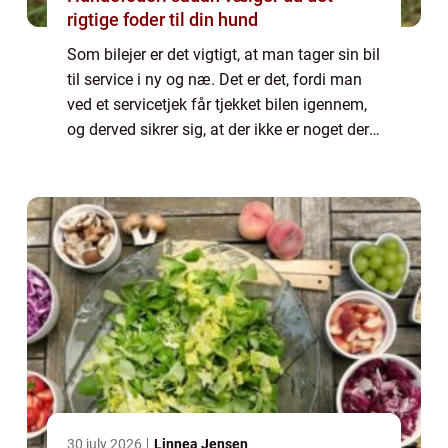
rigtige foder til din hund
Som bilejer er det vigtigt, at man tager sin bil
til service i ny og næ. Det er det, fordi man
ved et servicetjek får tjekket bilen igennem,
og derved sikrer sig, at der ikke er noget der
er ved at gå i stykker. Derudover, så vil man
med et service a...
30 july 2026
Linnea Jensen