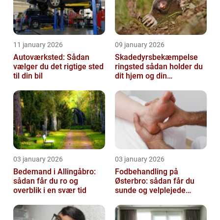
11 january 2026
09 january 2026
Autoværksted: Sådan
Skadedyrsbekæmpelse
vælger du det rigtige sted
ringsted sådan holder du
til din bil
dit hjem og din
virksomhed fri for ubudne
gæster
03 january 2026
03 january 2026
Bedemand i Allingåbro:
Fodbehandling på
sådan får du ro og
Østerbro: sådan får du
overblik i en svær tid
sunde og velplejede
fødder