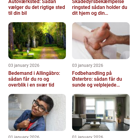
Autoværksted: Sådan
Skadedyrsbekæmpelse
vælger du det rigtige sted
ringsted sådan holder du
til din bil
dit hjem og din
virksomhed fri for ubudne
gæster
03 january 2026
03 january 2026
Bedemand i Allingåbro:
Fodbehandling på
sådan får du ro og
Østerbro: sådan får du
overblik i en svær tid
sunde og velplejede
fødder
01 january 2026
01 january 2026