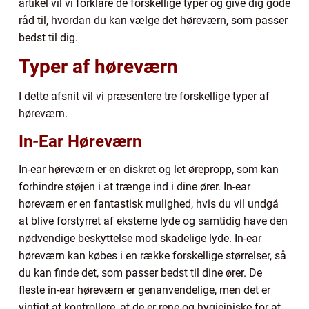
artikel vil vi forklare de forskellige typer og give dig gode
råd til, hvordan du kan vælge det høreværn, som passer
bedst til dig.
Typer af høreværn
I dette afsnit vil vi præsentere tre forskellige typer af
høreværn.
In-Ear Høreværn
In-ear høreværn er en diskret og let ørepropp, som kan
forhindre støjen i at trænge ind i dine ører. In-ear
høreværn er en fantastisk mulighed, hvis du vil undgå
at blive forstyrret af eksterne lyde og samtidig have den
nødvendige beskyttelse mod skadelige lyde. In-ear
høreværn kan købes i en række forskellige størrelser, så
du kan finde det, som passer bedst til dine ører. De
fleste in-ear høreværn er genanvendelige, men det er
vigtigt at kontrollere, at de er rene og hygiejniske for at