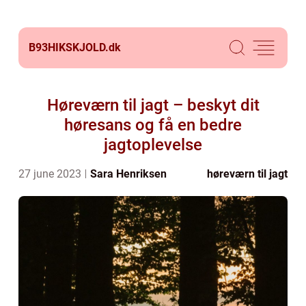
B93HIKSKJOLD.
dk
Høreværn til jagt – beskyt dit
høresans og få en bedre
jagtoplevelse
27 june 2023
Sara Henriksen
høreværn til jagt