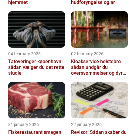
hjemmet
hudforyngelse og ar
04 february 2026
02 february 2026
Tatoveringer københavn
Kloakservice holstebro
sådan vælger du det rette
sådan undgår du
studie
oversvømmelser og dyre
skader
31 january 2026
22 january 2026
Fiskerestaurant smagen
Revisor: Sådan skaber du