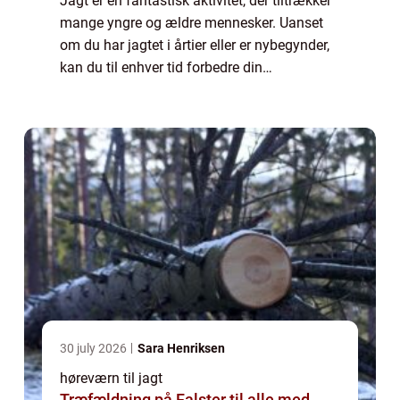
Jagt er en fantastisk aktivitet, der tiltrækker
mange yngre og ældre mennesker. Uanset
om du har jagtet i årtier eller er nybegynder,
kan du til enhver tid forbedre din
jagtoplevelse ved at investere i det rette
udstyr. Hørev...
30 july 2026
Sara Henriksen
høreværn til jagt
Træfældning på Falster til alle med