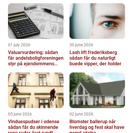
01 july 2026
30 june 2026
Valuarvurdering: sådan
Lash lift frederiksberg
får andelsboligforeningen
sådan får du naturligt
styr på ejendommens
buede vipper, der holder
værdi
05 june 2026
02 june 2026
Vinduespudser i odense
Blomster ballerup når
sådan får du skinnende
hverdag og fest skal have
rene ruder året rundt
noget ekstra