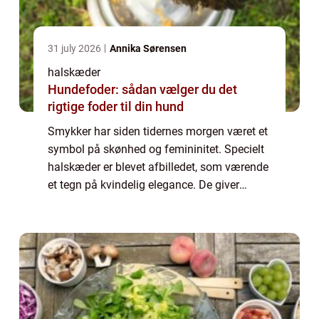
31 july 2026
Annika Sørensen
halskæder
Hundefoder: sådan vælger du det
rigtige foder til din hund
Smykker har siden tidernes morgen været et
symbol på skønhed og femininitet. Specielt
halskæder er blevet afbilledet, som værende
et tegn på kvindelig elegance. De giver
blikfang og er tæt ved hjertet, hvilket også
gør at de den dag i dag, stadig er ...