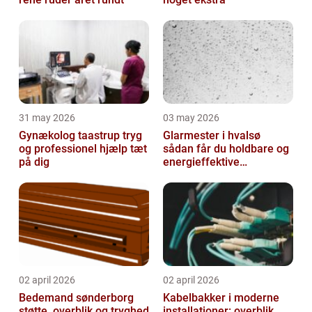
31 may 2026
03 may 2026
Gynækolog taastrup tryg
Glarmester i hvalsø
og professionel hjælp tæt
sådan får du holdbare og
på dig
energieffektive
glasløsninger
02 april 2026
02 april 2026
Bedemand sønderborg
Kabelbakker i moderne
støtte, overblik og tryghed
installationer: overblik,