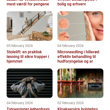
mest værdi for pengene
bolig og erhverv
05 february 2026
04 february 2026
Stolelift: en praktisk
Microneedling i hillerød:
løsning til sikre trapper i
effektiv behandling til
hjemmet
hudforyngelse og ar
04 february 2026
02 february 2026
Tatoveringer københavn
Kloakservice holstebro