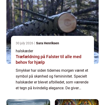
30 july 2026
Sara Henriksen
halskæder
Træfældning på Falster til alle med
behov for hjælp
Smykker har siden tidernes morgen været et
symbol på skønhed og femininitet. Specielt
halskæder er blevet afbilledet, som værende
et tegn på kvindelig elegance. De giver
blikfang og er tæt ved hjertet, hvilket også
gør at de den dag i dag, stadig er ...