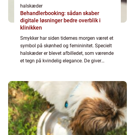
halskæder
Behandlerbooking: sådan skaber
digitale løsninger bedre overblik i
klinikken
Smykker har siden tidernes morgen været et
symbol på skønhed og femininitet. Specielt
halskæder er blevet afbilledet, som værende
et tegn på kvindelig elegance. De giver
blikfang og er tæt ved hjertet, hvilket også
gør at de den dag i dag, stadig er ...