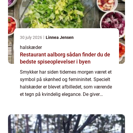
30 july 2026
Linnea Jensen
halskæder
Restaurant aalborg sådan finder du de
bedste spiseoplevelser i byen
Smykker har siden tidernes morgen været et
symbol på skønhed og femininitet. Specielt
halskæder er blevet afbilledet, som værende
et tegn på kvindelig elegance. De giver
blikfang og er tæt ved hjertet, hvilket også
gør at de den dag i dag, stadig er ...