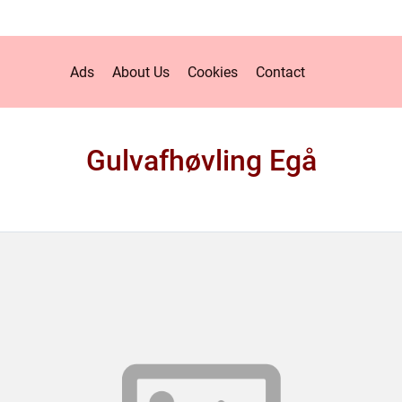
Ads
About Us
Cookies
Contact
Gulvafhøvling Egå