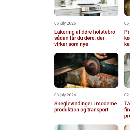
05 july 2026
05 
Lakering af døre holstebro
Pr
sådan får du døre, der
købe
virker som nye
ke
03 july 2026
02 
Sneglevindinger i moderne
Ta
produktion og transport
fi
pr