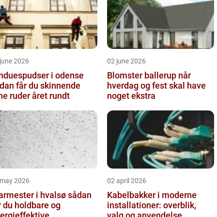
june 2026
02 june 2026
nduespudser i odense
Blomster ballerup når
dan får du skinnende
hverdag og fest skal have
ne ruder året rundt
noget ekstra
 may 2026
02 april 2026
rmester i hvalsø sådan
Kabelbakker i moderne
r du holdbare og
installationer: overblik,
ergieffektive
valg og anvendelse