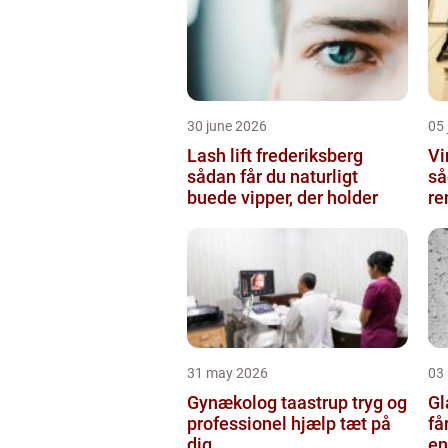
30 june 2026
05 
Lash lift frederiksberg
Vi
sådan får du naturligt
så
buede vipper, der holder
re
31 may 2026
03
Gynækolog taastrup tryg og
Gla
professionel hjælp tæt på
få
dig
en