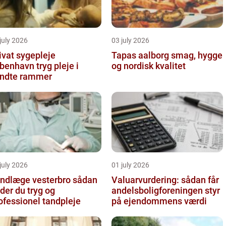
july 2026
03 july 2026
ivat sygepleje
Tapas aalborg smag, hygge
nhavn tryg pleje i
og nordisk kvalitet
ndte rammer
july 2026
01 july 2026
ndlæge vesterbro sådan
Valuarvurdering: sådan får
nder du tryg og
andelsboligforeningen styr
ofessionel tandpleje
på ejendommens værdi