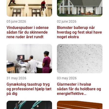
05 june 2026
02 june 2026
Vinduespudser i odense
Blomster ballerup når
sådan får du skinnende
hverdag og fest skal have
rene ruder året rundt
noget ekstra
31 may 2026
03 may 2026
Gynækolog taastrup tryg
Glarmester i hvalsø
og professionel hjælp tæt
sådan får du holdbare og
på dig
energieffektive
glasløsninger