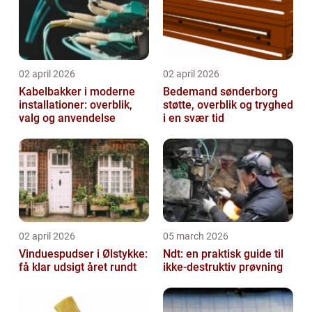
02 april 2026
02 april 2026
Kabelbakker i moderne
Bedemand sønderborg
installationer: overblik,
støtte, overblik og tryghed
valg og anvendelse
i en svær tid
02 april 2026
05 march 2026
Vinduespudser i Ølstykke:
Ndt: en praktisk guide til
få klar udsigt året rundt
ikke-destruktiv prøvning