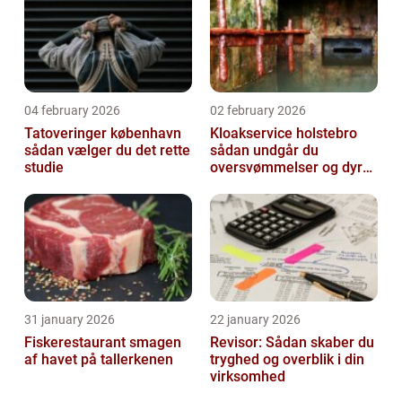
04 february 2026
02 february 2026
Tatoveringer københavn
Kloakservice holstebro
sådan vælger du det rette
sådan undgår du
studie
oversvømmelser og dyre
skader
31 january 2026
22 january 2026
Fiskerestaurant smagen
Revisor: Sådan skaber du
af havet på tallerkenen
tryghed og overblik i din
virksomhed