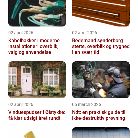
02 april 2026
02 april 2026
Kabelbakker i moderne
Bedemand sønderborg
installationer: overblik,
støtte, overblik og tryghed
valg og anvendelse
i en svær tid
02 april 2026
05 march 2026
Vinduespudser i Ølstykke:
Ndt: en praktisk guide til
få klar udsigt året rundt
ikke-destruktiv prøvning