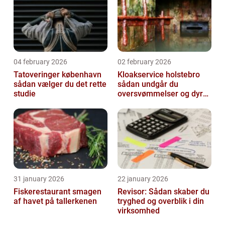
04 february 2026
02 february 2026
Tatoveringer københavn
Kloakservice holstebro
sådan vælger du det rette
sådan undgår du
studie
oversvømmelser og dyre
skader
31 january 2026
22 january 2026
Fiskerestaurant smagen
Revisor: Sådan skaber du
af havet på tallerkenen
tryghed og overblik i din
virksomhed