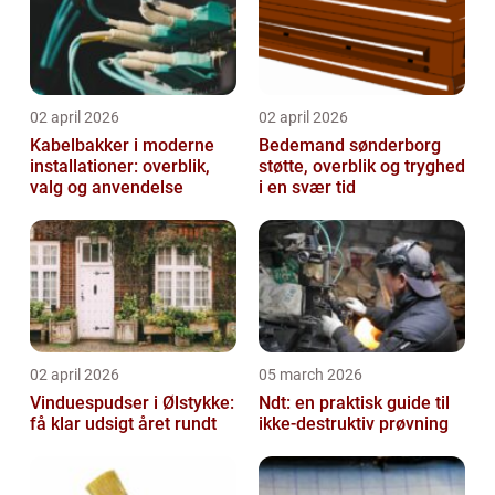
02 april 2026
02 april 2026
Kabelbakker i moderne
Bedemand sønderborg
installationer: overblik,
støtte, overblik og tryghed
valg og anvendelse
i en svær tid
02 april 2026
05 march 2026
Vinduespudser i Ølstykke:
Ndt: en praktisk guide til
få klar udsigt året rundt
ikke-destruktiv prøvning