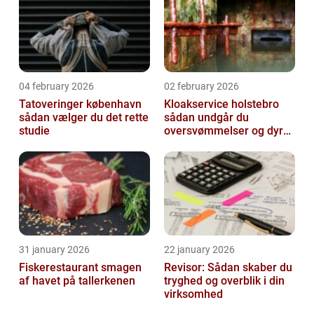
04 february 2026
02 february 2026
Tatoveringer københavn
Kloakservice holstebro
sådan vælger du det rette
sådan undgår du
studie
oversvømmelser og dyre
skader
31 january 2026
22 january 2026
Fiskerestaurant smagen
Revisor: Sådan skaber du
af havet på tallerkenen
tryghed og overblik i din
virksomhed