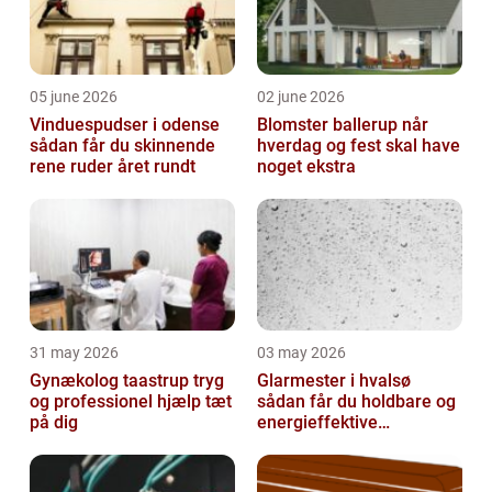
05 june 2026
02 june 2026
Vinduespudser i odense
Blomster ballerup når
sådan får du skinnende
hverdag og fest skal have
rene ruder året rundt
noget ekstra
31 may 2026
03 may 2026
Gynækolog taastrup tryg
Glarmester i hvalsø
og professionel hjælp tæt
sådan får du holdbare og
på dig
energieffektive
glasløsninger