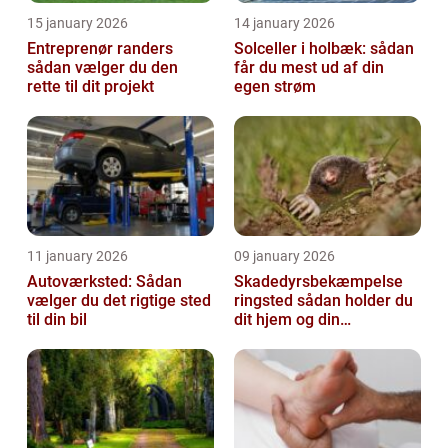
15 january 2026
14 january 2026
Entreprenør randers
Solceller i holbæk: sådan
sådan vælger du den
får du mest ud af din
rette til dit projekt
egen strøm
11 january 2026
09 january 2026
Autoværksted: Sådan
Skadedyrsbekæmpelse
vælger du det rigtige sted
ringsted sådan holder du
til din bil
dit hjem og din
virksomhed fri for ubudne
gæster