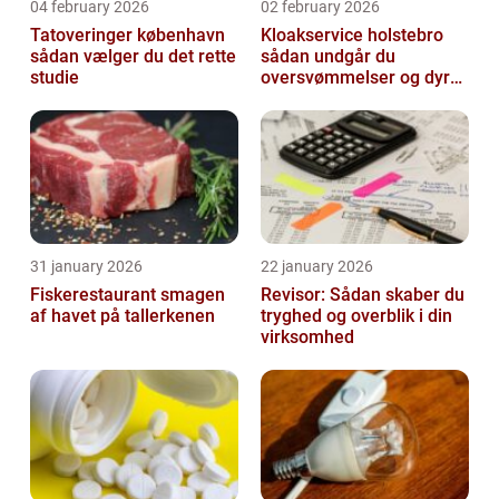
04 february 2026
02 february 2026
Tatoveringer københavn
Kloakservice holstebro
sådan vælger du det rette
sådan undgår du
studie
oversvømmelser og dyre
skader
31 january 2026
22 january 2026
Fiskerestaurant smagen
Revisor: Sådan skaber du
af havet på tallerkenen
tryghed og overblik i din
virksomhed