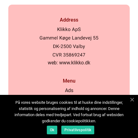
Address
web:
www.klikko.dk
Menu
Ads
About Us
På vores website bruges cookies til at huske dine indstillinger,
Cookies
statistik og personalisering af indhold og annoncer. Denne
information deles med tredjepart. Ved fortsat brug af websiden
Contact
godkender du cookiepolitikken.
Sitemap
Ok
Privatlivspolitik