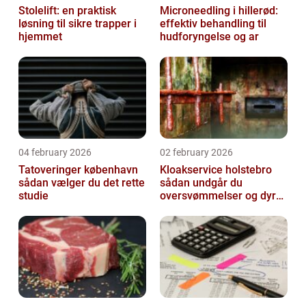
Stolelift: en praktisk
Microneedling i hillerød:
løsning til sikre trapper i
effektiv behandling til
hjemmet
hudforyngelse og ar
04 february 2026
02 february 2026
Tatoveringer københavn
Kloakservice holstebro
sådan vælger du det rette
sådan undgår du
studie
oversvømmelser og dyre
skader