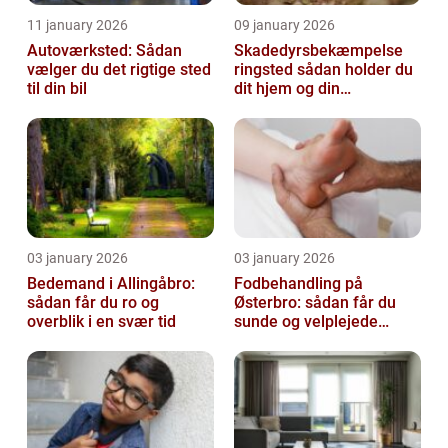
11 january 2026
09 january 2026
Autoværksted: Sådan
Skadedyrsbekæmpelse
vælger du det rigtige sted
ringsted sådan holder du
til din bil
dit hjem og din
virksomhed fri for ubudne
gæster
03 january 2026
03 january 2026
Bedemand i Allingåbro:
Fodbehandling på
sådan får du ro og
Østerbro: sådan får du
overblik i en svær tid
sunde og velplejede
fødder