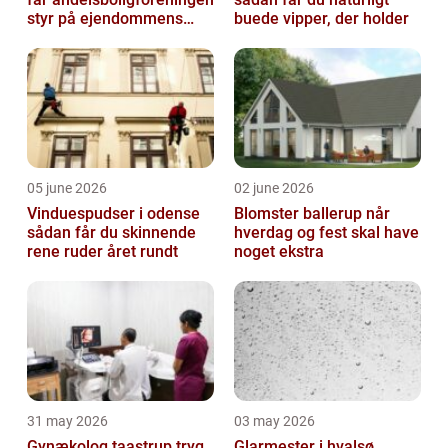
styr på ejendommens
buede vipper, der holder
værdi
05 june 2026
02 june 2026
Vinduespudser i odense
Blomster ballerup når
sådan får du skinnende
hverdag og fest skal have
rene ruder året rundt
noget ekstra
31 may 2026
03 may 2026
Gynækolog taastrup tryg
Glarmester i hvalsø