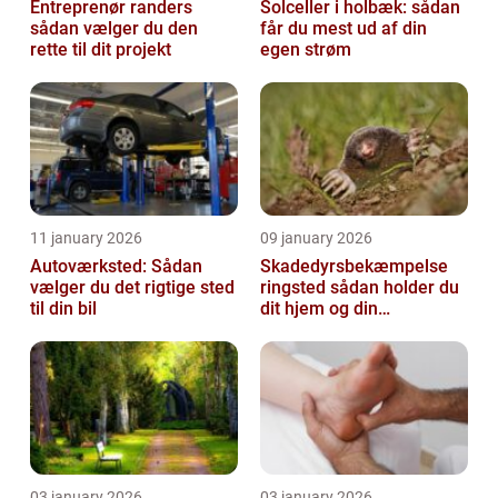
Entreprenør randers
Solceller i holbæk: sådan
sådan vælger du den
får du mest ud af din
rette til dit projekt
egen strøm
11 january 2026
09 january 2026
Autoværksted: Sådan
Skadedyrsbekæmpelse
vælger du det rigtige sted
ringsted sådan holder du
til din bil
dit hjem og din
virksomhed fri for ubudne
gæster
03 january 2026
03 january 2026