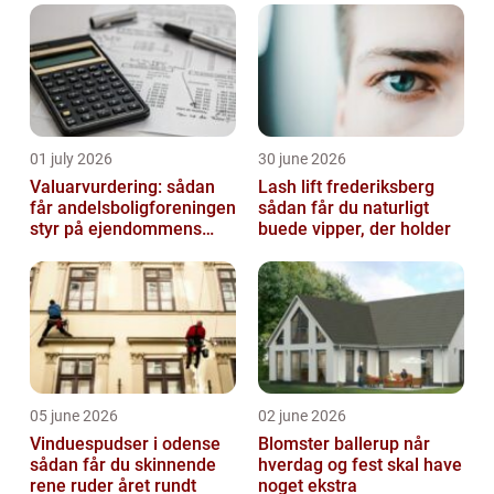
01 july 2026
30 june 2026
Valuarvurdering: sådan
Lash lift frederiksberg
får andelsboligforeningen
sådan får du naturligt
styr på ejendommens
buede vipper, der holder
værdi
05 june 2026
02 june 2026
Vinduespudser i odense
Blomster ballerup når
sådan får du skinnende
hverdag og fest skal have
rene ruder året rundt
noget ekstra