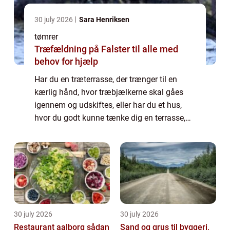
30 july 2026
Sara Henriksen
tømrer
Træfældning på Falster til alle med
behov for hjælp
Har du en træterrasse, der trænger til en
kærlig hånd, hvor træbjælkerne skal gåes
igennem og udskiftes, eller har du et hus,
hvor du godt kunne tænke dig en terrasse,
kan du med fordel kontakte en tømrer i
Skagen. Din tømrer har en lang uddannelse
o...
30 july 2026
30 july 2026
Restaurant aalborg sådan
Sand og grus til byggeri,