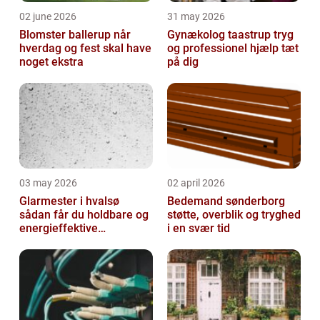
02 june 2026
31 may 2026
Blomster ballerup når
Gynækolog taastrup tryg
hverdag og fest skal have
og professionel hjælp tæt
noget ekstra
på dig
03 may 2026
02 april 2026
Glarmester i hvalsø
Bedemand sønderborg
sådan får du holdbare og
støtte, overblik og tryghed
energieffektive
i en svær tid
glasløsninger