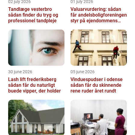
02 july 2026
01 july 2026
Tandlæge vesterbro
Valuarvurdering: sådan
sådan finder du tryg og
får andelsboligforeningen
professionel tandpleje
styr på ejendommens
værdi
30 june 2026
05 june 2026
Lash lift frederiksberg
Vinduespudser i odense
sådan får du naturligt
sådan får du skinnende
buede vipper, der holder
rene ruder året rundt