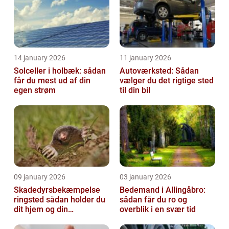
14 january 2026
11 january 2026
Solceller i holbæk: sådan
Autoværksted: Sådan
får du mest ud af din
vælger du det rigtige sted
egen strøm
til din bil
09 january 2026
03 january 2026
Skadedyrsbekæmpelse
Bedemand i Allingåbro:
ringsted sådan holder du
sådan får du ro og
dit hjem og din
overblik i en svær tid
virksomhed fri for ubudne
gæster