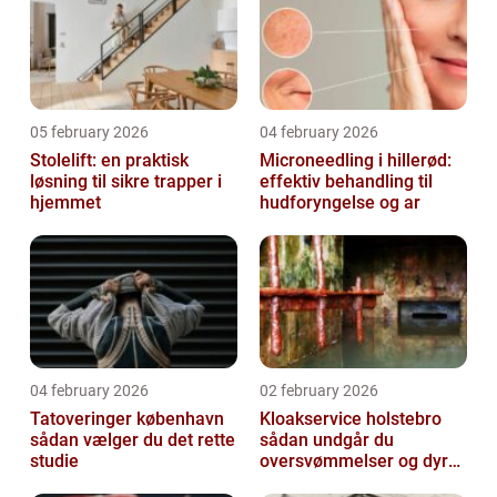
05 february 2026
04 february 2026
Stolelift: en praktisk
Microneedling i hillerød:
løsning til sikre trapper i
effektiv behandling til
hjemmet
hudforyngelse og ar
04 february 2026
02 february 2026
Tatoveringer københavn
Kloakservice holstebro
sådan vælger du det rette
sådan undgår du
studie
oversvømmelser og dyre
skader