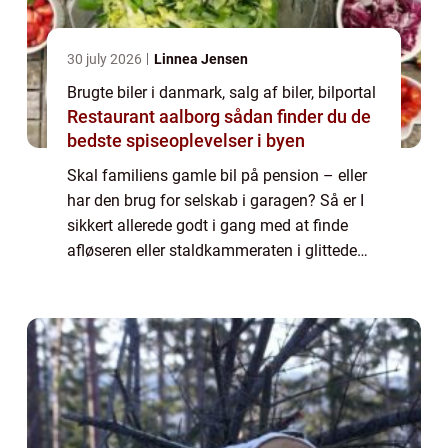
30 july 2026
Linnea Jensen
Brugte biler i danmark, salg af biler, bilportal
Restaurant aalborg sådan finder du de
bedste spiseoplevelser i byen
Skal familiens gamle bil på pension – eller
har den brug for selskab i garagen? Så er I
sikkert allerede godt i gang med at finde
afløseren eller staldkammeraten i glittede
brochurer fra diverse forhandlere. Når man
først har sat sig for at købe en b...