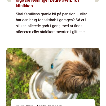
digitale løsninger bedre overblik i
klinikken
Skal familiens gamle bil på pension – eller
har den brug for selskab i garagen? Så er I
sikkert allerede godt i gang med at finde
afløseren eller staldkammeraten i glittede
brochurer fra diverse forhandlere. Når man
først har sat sig for at købe en b...