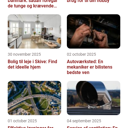
Danmark: sådan foregår
brug for til din hobby
de tunge og krævende
transporter
30 november 2025
02 october 2025
Bolig til leje i Skive: Find
Autoværksted: En
det ideelle hjem
mekaniker er bilistens
bedste ven
01 october 2025
04 september 2025