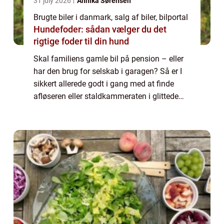
31 july 2026
Annika Sørensen
Brugte biler i danmark, salg af biler, bilportal
Hundefoder: sådan vælger du det
rigtige foder til din hund
Skal familiens gamle bil på pension – eller
har den brug for selskab i garagen? Så er I
sikkert allerede godt i gang med at finde
afløseren eller staldkammeraten i glittede
brochurer fra diverse forhandlere. Når man
først har sat sig for at købe en b...