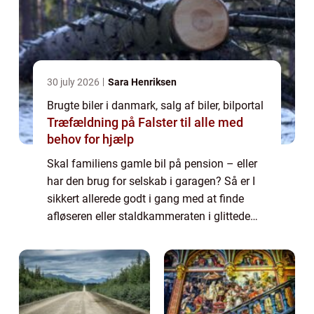
30 july 2026
Sara Henriksen
Brugte biler i danmark, salg af biler, bilportal
Træfældning på Falster til alle med
behov for hjælp
Skal familiens gamle bil på pension – eller
har den brug for selskab i garagen? Så er I
sikkert allerede godt i gang med at finde
afløseren eller staldkammeraten i glittede
brochurer fra diverse forhandlere. Når man
først har sat sig for at købe en b...