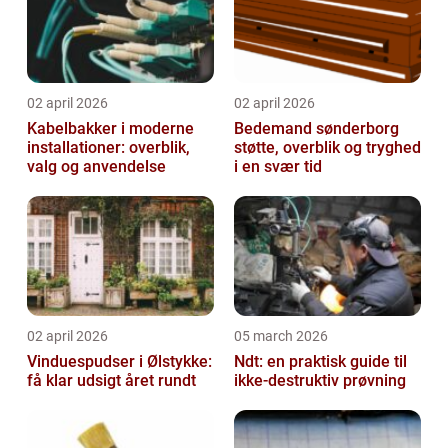
02 april 2026
02 april 2026
Kabelbakker i moderne
Bedemand sønderborg
installationer: overblik,
støtte, overblik og tryghed
valg og anvendelse
i en svær tid
02 april 2026
05 march 2026
Vinduespudser i Ølstykke:
Ndt: en praktisk guide til
få klar udsigt året rundt
ikke-destruktiv prøvning