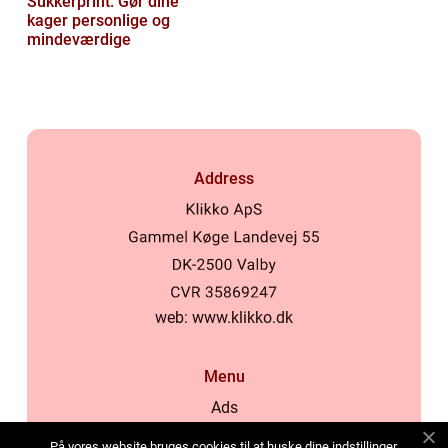
Sukkerprint: Gør dine
kager personlige og
mindeværdige
Address
web:
www.klikko.dk
Menu
Ads
About Us
På vores website bruges cookies til at huske dine indstillinger,