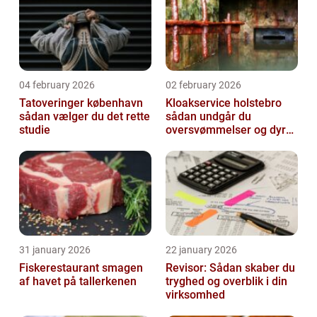
04 february 2026
02 february 2026
Tatoveringer københavn
Kloakservice holstebro
sådan vælger du det rette
sådan undgår du
studie
oversvømmelser og dyre
skader
31 january 2026
22 january 2026
Fiskerestaurant smagen
Revisor: Sådan skaber du
af havet på tallerkenen
tryghed og overblik i din
virksomhed