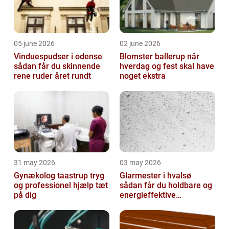
05 june 2026
02 june 2026
Vinduespudser i odense
Blomster ballerup når
sådan får du skinnende
hverdag og fest skal have
rene ruder året rundt
noget ekstra
31 may 2026
03 may 2026
Gynækolog taastrup tryg
Glarmester i hvalsø
og professionel hjælp tæt
sådan får du holdbare og
på dig
energieffektive
glasløsninger