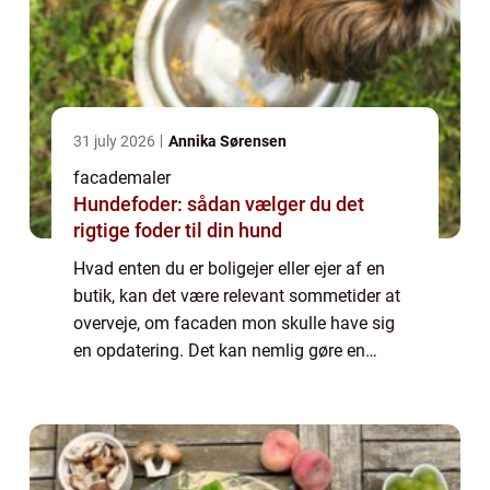
31 july 2026
Annika Sørensen
facademaler
Hundefoder: sådan vælger du det
rigtige foder til din hund
Hvad enten du er boligejer eller ejer af en
butik, kan det være relevant sommetider at
overveje, om facaden mon skulle have sig
en opdatering. Det kan nemlig gøre en
enormt stor forskel på helhedsindtrykket,
hvis facaden bliver malet. Skal du have
ma...