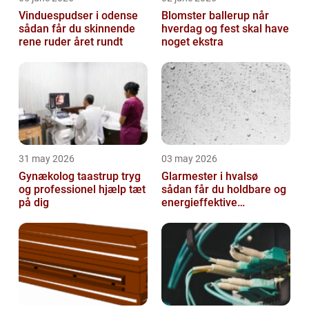
Vinduespudser i odense
Blomster ballerup når
sådan får du skinnende
hverdag og fest skal have
rene ruder året rundt
noget ekstra
31 may 2026
03 may 2026
Gynækolog taastrup tryg
Glarmester i hvalsø
og professionel hjælp tæt
sådan får du holdbare og
på dig
energieffektive
glasløsninger