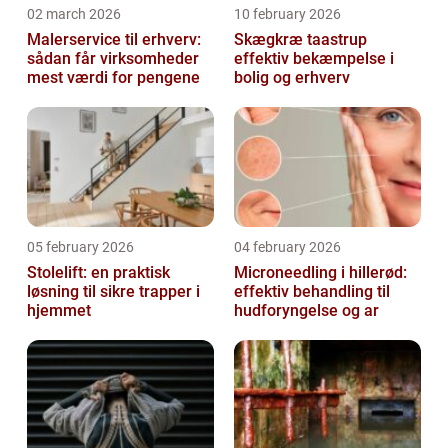
02 march 2026
10 february 2026
Malerservice til erhverv:
Skægkræ taastrup
sådan får virksomheder
effektiv bekæmpelse i
mest værdi for pengene
bolig og erhverv
05 february 2026
04 february 2026
Stolelift: en praktisk
Microneedling i hillerød:
løsning til sikre trapper i
effektiv behandling til
hjemmet
hudforyngelse og ar