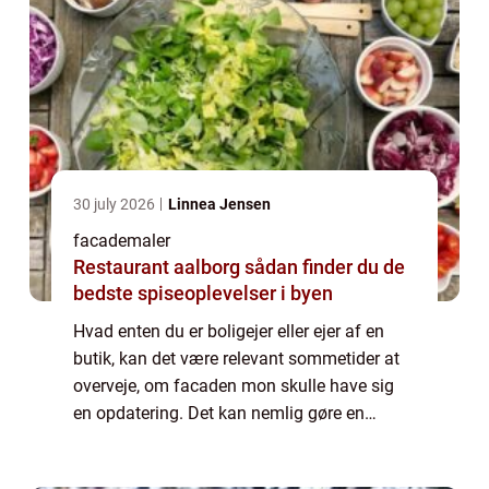
30 july 2026
Linnea Jensen
facademaler
Restaurant aalborg sådan finder du de
bedste spiseoplevelser i byen
Hvad enten du er boligejer eller ejer af en
butik, kan det være relevant sommetider at
overveje, om facaden mon skulle have sig
en opdatering. Det kan nemlig gøre en
enormt stor forskel på helhedsindtrykket,
hvis facaden bliver malet. Skal du have