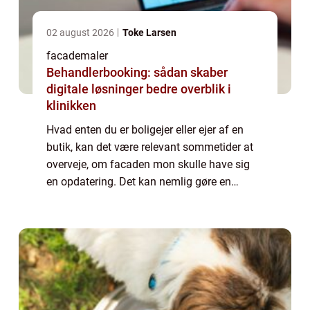
02 august 2026
Toke Larsen
facademaler
Behandlerbooking: sådan skaber
digitale løsninger bedre overblik i
klinikken
Hvad enten du er boligejer eller ejer af en
butik, kan det være relevant sommetider at
overveje, om facaden mon skulle have sig
en opdatering. Det kan nemlig gøre en
enormt stor forskel på helhedsindtrykket,
hvis facaden bliver malet. Skal du have
ma...