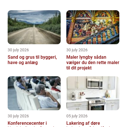
enormt stor forskel på helhedsindtrykket,
hvis facaden bliver malet. Skal du have
ma...
30 july 2026
30 july 2026
Sand og grus til byggeri,
Maler lyngby sådan
have og anlæg
vælger du den rette maler
til dit projekt
30 july 2026
05 july 2026
Konferencecenter i
Lakering af døre