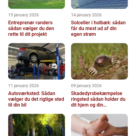
15 january 2026
14 january 2026
Entreprenør randers
Solceller i holbæk: sådan
sådan vælger du den
får du mest ud af din
rette til dit projekt
egen strøm
11 january 2026
09 january 2026
Autoværksted: Sådan
Skadedyrsbekæmpelse
vælger du det rigtige sted
ringsted sådan holder du
til din bil
dit hjem og din
virksomhed fri for ubudne
gæster