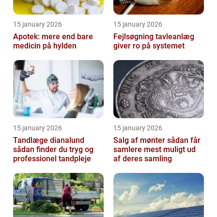
15 january 2026
15 january 2026
Apotek: mere end bare
Fejlsøgning tavleanlæg
medicin på hylden
giver ro på systemet
15 january 2026
15 january 2026
Tandlæge dianalund
Salg af mønter sådan får
sådan finder du tryg og
samlere mest muligt ud
professionel tandpleje
af deres samling