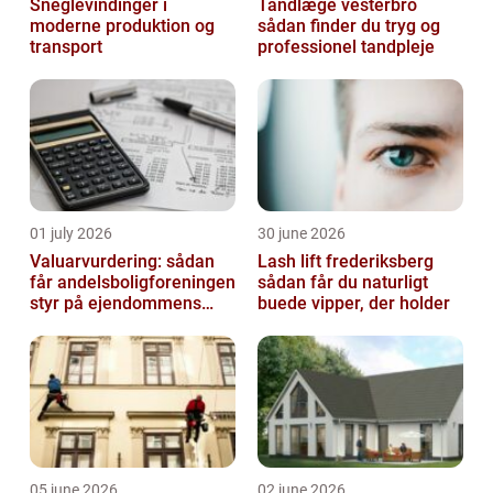
Sneglevindinger i
Tandlæge vesterbro
moderne produktion og
sådan finder du tryg og
transport
professionel tandpleje
01 july 2026
30 june 2026
Valuarvurdering: sådan
Lash lift frederiksberg
får andelsboligforeningen
sådan får du naturligt
styr på ejendommens
buede vipper, der holder
værdi
05 june 2026
02 june 2026