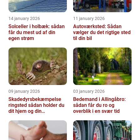
14 january 2026
11 january 2026
Solceller i holbæk: sådan
Autoværksted: Sådan
får du mest ud af din
vælger du det rigtige sted
egen strøm
til din bil
09 january 2026
03 january 2026
Skadedyrsbekæmpelse
Bedemand i Allingåbro:
ringsted sådan holder du
sådan får du ro og
dit hjem og din
overblik i en svær tid
virksomhed fri for ubudne
gæster