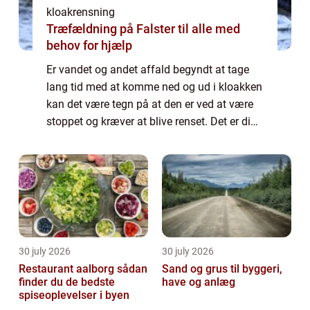
kloakrensning
Træfældning på Falster til alle med
behov for hjælp
Er vandet og andet affald begyndt at tage
lang tid med at komme ned og ud i kloakken
kan det være tegn på at den er ved at være
stoppet og kræver at blive renset. Det er din
pligt som hus og sommerhusejer at sørge
for at din del af kloakken er i orde...
30 july 2026
30 july 2026
Restaurant aalborg sådan
Sand og grus til byggeri,
finder du de bedste
have og anlæg
spiseoplevelser i byen