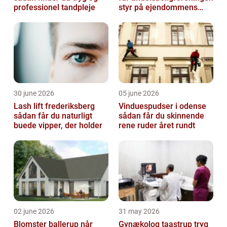
professionel tandpleje
styr på ejendommens
værdi
30 june 2026
05 june 2026
Lash lift frederiksberg
Vinduespudser i odense
sådan får du naturligt
sådan får du skinnende
buede vipper, der holder
rene ruder året rundt
02 june 2026
31 may 2026
Blomster ballerup når
Gynækolog taastrup tryg