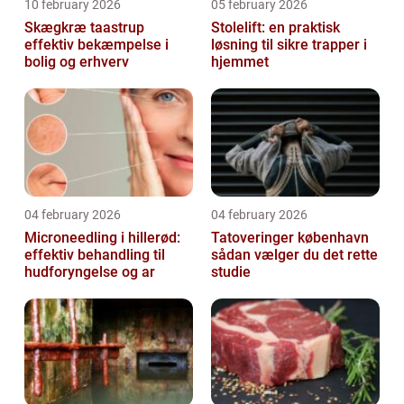
10 february 2026
05 february 2026
Skægkræ taastrup
Stolelift: en praktisk
effektiv bekæmpelse i
løsning til sikre trapper i
bolig og erhverv
hjemmet
04 february 2026
04 february 2026
Microneedling i hillerød:
Tatoveringer københavn
effektiv behandling til
sådan vælger du det rette
hudforyngelse og ar
studie