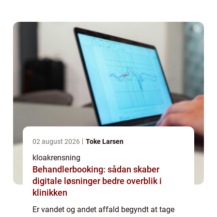
pligt som hus og sommerhusejer at sørge
for at din del af kloakken er i orde...
02 august 2026
Toke Larsen
kloakrensning
Behandlerbooking: sådan skaber
digitale løsninger bedre overblik i
klinikken
Er vandet og andet affald begyndt at tage