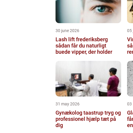
30 june 2026
05 
Lash lift frederiksberg
Vi
sådan får du naturligt
så
buede vipper, der holder
re
31 may 2026
03
Gynækolog taastrup tryg og
Gla
professionel hjælp tæt på
få
dig
en
gl