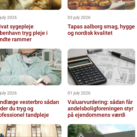
july 2026
03 july 2026
ivat sygepleje
Tapas aalborg smag, hygge
nhavn tryg pleje i
og nordisk kvalitet
ndte rammer
july 2026
01 july 2026
ndlæge vesterbro sådan
Valuarvurdering: sådan får
nder du tryg og
andelsboligforeningen styr
ofessionel tandpleje
på ejendommens værdi