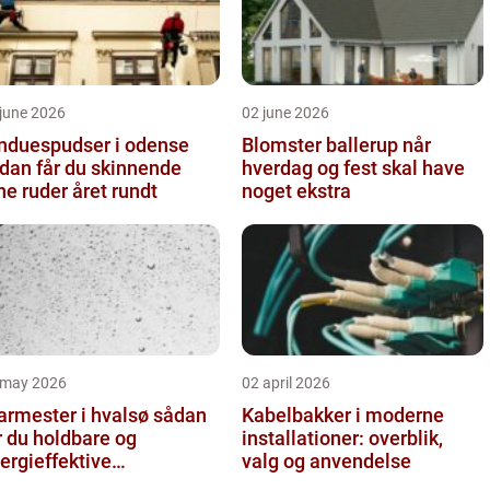
june 2026
02 june 2026
nduespudser i odense
Blomster ballerup når
dan får du skinnende
hverdag og fest skal have
ne ruder året rundt
noget ekstra
 may 2026
02 april 2026
rmester i hvalsø sådan
Kabelbakker i moderne
r du holdbare og
installationer: overblik,
ergieffektive
valg og anvendelse
asløsninger