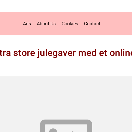
Ads
About Us
Cookies
Contact
stra store julegaver med et onli