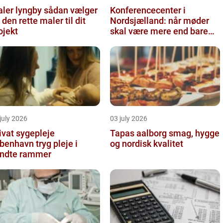
r lyngby sådan vælger
Konferencecenter i
 den rette maler til dit
Nordsjælland: når møder
ojekt
skal være mere end bare
arbejde
july 2026
03 july 2026
ivat sygepleje
Tapas aalborg smag, hygge
nhavn tryg pleje i
og nordisk kvalitet
ndte rammer