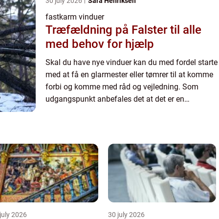
30 july 2026
Sara Henriksen
fastkarm vinduer
Træfældning på Falster til alle
med behov for hjælp
Skal du have nye vinduer kan du med fordel starte
med at få en glarmester eller tømrer til at komme
forbi og komme med råd og vejledning. Som
udgangspunkt anbefales det at det er en
professionel der udskifter dine vinduer. Både så
du ikke risikere at...
july 2026
30 july 2026