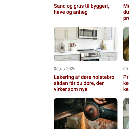
Sand og grus til byggeri,
Male
have og anlæg
du
pr
05 july 2026
05 
Lakering af døre holstebro
Pr
sådan får du døre, der
købe
virker som nye
ke