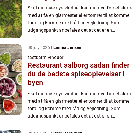
Skal du have nye vinduer kan du med fordel starte
med at få en glarmester eller tømrer til at komme
forbi og komme med råd og vejledning. Som
udgangspunkt anbefales det at det er en
professionel der udskifter dine vinduer. Både så
du ikke risikere at...
30 july 2026
Linnea Jensen
fastkarm vinduer
Restaurant aalborg sådan finder
du de bedste spiseoplevelser i
byen
Skal du have nye vinduer kan du med fordel starte
med at få en glarmester eller tømrer til at komme
forbi og komme med råd og vejledning. Som
udgangspunkt anbefales det at det er en
professionel der udskifter dine vinduer. Både så
du ikke risikere at...