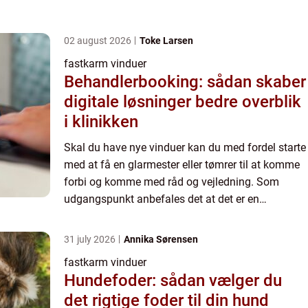
02 august 2026
Toke Larsen
fastkarm vinduer
Behandlerbooking: sådan skaber
digitale løsninger bedre overblik
i klinikken
Skal du have nye vinduer kan du med fordel starte
med at få en glarmester eller tømrer til at komme
forbi og komme med råd og vejledning. Som
udgangspunkt anbefales det at det er en
professionel der udskifter dine vinduer. Både så
du ikke risikere at...
31 july 2026
Annika Sørensen
fastkarm vinduer
Hundefoder: sådan vælger du
det rigtige foder til din hund