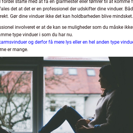
fordel starte med at få en glarmester eller tømrer til at komm
s det at det er en professionel der udskifter dine vinduer. Både 
rrekt. Gør dine vinduer ikke det kan holdbarheden blive mindsket.
essionel involveret er at de kan se muligheder som du måske ik
 samme type vinduer i som du har nu.
karmsvinduer og derfor få mere lys eller en hel anden type vindu
erne er mange.