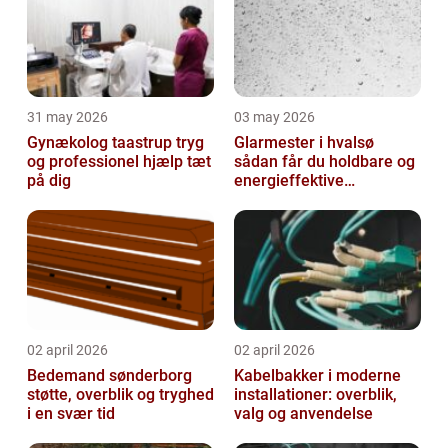
31 may 2026
03 may 2026
Gynækolog taastrup tryg
Glarmester i hvalsø
og professionel hjælp tæt
sådan får du holdbare og
på dig
energieffektive
glasløsninger
02 april 2026
02 april 2026
Bedemand sønderborg
Kabelbakker i moderne
støtte, overblik og tryghed
installationer: overblik,
i en svær tid
valg og anvendelse