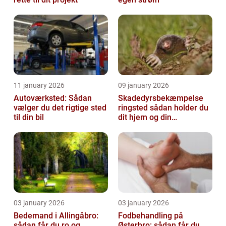
11 january 2026
09 january 2026
Autoværksted: Sådan
Skadedyrsbekæmpelse
vælger du det rigtige sted
ringsted sådan holder du
til din bil
dit hjem og din
virksomhed fri for ubudne
gæster
03 january 2026
03 january 2026
Bedemand i Allingåbro:
Fodbehandling på
sådan får du ro og
Østerbro: sådan får du