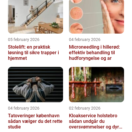
05 february 2026
04 february 2026
Stolelift: en praktisk
Microneedling i hillerød:
løsning til sikre trapper i
effektiv behandling til
hjemmet
hudforyngelse og ar
04 february 2026
02 february 2026
Tatoveringer københavn
Kloakservice holstebro
sådan vælger du det rette
sådan undgår du
studie
oversvømmelser og dyre