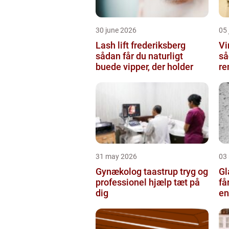
30 june 2026
05 
Lash lift frederiksberg
Vi
sådan får du naturligt
så
buede vipper, der holder
re
31 may 2026
03
Gynækolog taastrup tryg og
Gla
professionel hjælp tæt på
få
dig
en
gl