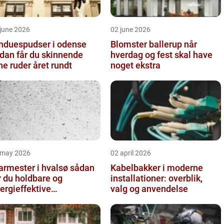
june 2026
02 june 2026
nduespudser i odense
Blomster ballerup når
dan får du skinnende
hverdag og fest skal have
ne ruder året rundt
noget ekstra
 may 2026
02 april 2026
rmester i hvalsø sådan
Kabelbakker i moderne
r du holdbare og
installationer: overblik,
ergieffektive
valg og anvendelse
asløsninger