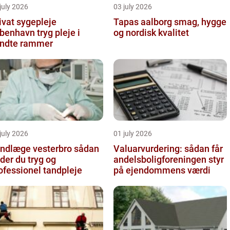
july 2026
03 july 2026
ivat sygepleje
Tapas aalborg smag, hygge
nhavn tryg pleje i
og nordisk kvalitet
ndte rammer
july 2026
01 july 2026
ndlæge vesterbro sådan
Valuarvurdering: sådan får
nder du tryg og
andelsboligforeningen styr
ofessionel tandpleje
på ejendommens værdi