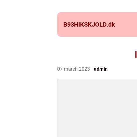
B93HIKSKJOLD.
dk
07 march 2023
admin