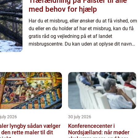
Træfældning på Falster til alle
med behov for hjælp
Har du et misbrug, eller ønsker du at få vished, om
du eller en du holder af har et misbrug, kan du få
gratis råd og vejledning på et af landet
misbrugscentre. Du kan uden at oplyse dit navn
får en samtale på et misbrugscenter, hvor du kan
få mere at...
july 2026
30 july 2026
r lyngby sådan vælger
Konferencecenter i
 den rette maler til dit
Nordsjælland: når møder