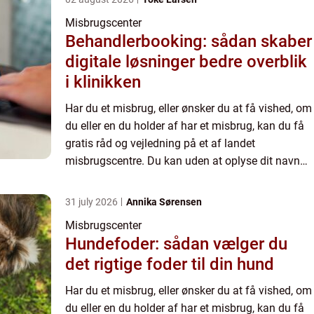
Misbrugscenter
Behandlerbooking: sådan skaber
digitale løsninger bedre overblik
i klinikken
Har du et misbrug, eller ønsker du at få vished, om
du eller en du holder af har et misbrug, kan du få
gratis råd og vejledning på et af landet
misbrugscentre. Du kan uden at oplyse dit navn
får en samtale på et misbrugscenter, hvor du kan
få mere at...
31 july 2026
Annika Sørensen
Misbrugscenter
Hundefoder: sådan vælger du
det rigtige foder til din hund
Har du et misbrug, eller ønsker du at få vished, om
du eller en du holder af har et misbrug, kan du få