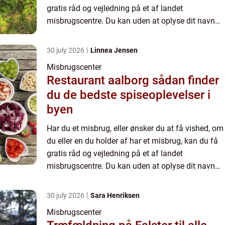
gratis råd og vejledning på et af landet
misbrugscentre. Du kan uden at oplyse dit navn
får en samtale på et misbrugscenter, hvor du kan
få mere at...
30 july 2026
Linnea Jensen
Misbrugscenter
Restaurant aalborg sådan finder
du de bedste spiseoplevelser i
byen
Har du et misbrug, eller ønsker du at få vished, om
du eller en du holder af har et misbrug, kan du få
gratis råd og vejledning på et af landet
misbrugscentre. Du kan uden at oplyse dit navn
får en samtale på et misbrugscenter, hvor du kan
få mere at...
30 july 2026
Sara Henriksen
Misbrugscenter