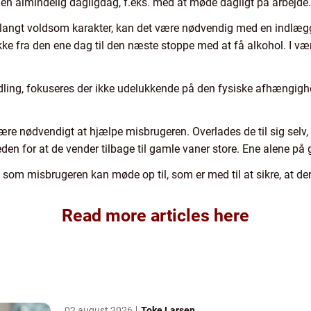
e en almindelig dagligdag, f.eks. med at møde dagligt på arbejde
langt voldsom karakter, kan det være nødvendig med en indlæggel
kke fra den ene dag til den næste stoppe med at få alkohol. I værs
ling, fokuseres der ikke udelukkende på den fysiske afhængig
re nødvendigt at hjælpe misbrugeren. Overlades de til sig selv, 
den for at de vender tilbage til gamle vaner store. Ene alene 
r, som misbrugeren kan møde op til, som er med til at sikre, at d
Read more articles here
02 august 2026
Toke Larsen