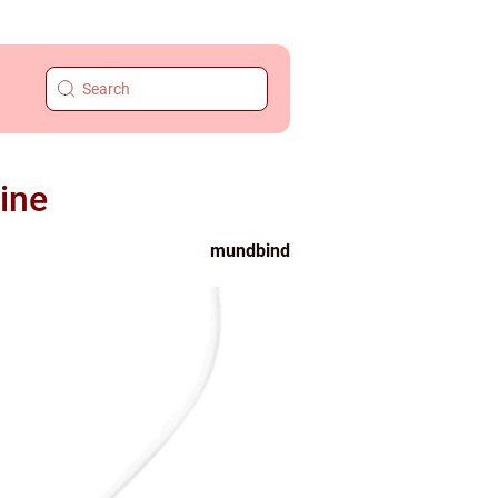
ine
mundbind