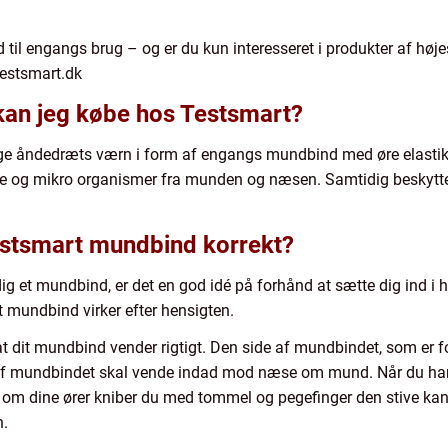
l engangs brug – og er du kun interesseret i produkter af højes
testsmart.dk
kan jeg købe hos Testsmart?
lige åndedræts værn i form af engangs mundbind med øre elastik
e og mikro organismer fra munden og næsen. Samtidig beskytte
stsmart mundbind korrekt?
 dig et mundbind, er det en god idé på forhånd at sætte dig ind i 
it mundbind virker efter hensigten.
at dit mundbind vender rigtigt. Den side af mundbindet, som er f
 af mundbindet skal vende indad mod næse om mund. Når du ha
t om dine ører kniber du med tommel og pegefinger den stive kan
n.