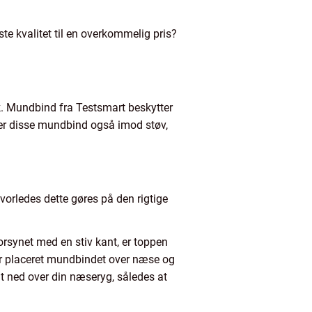
te kvalitet til en overkommelig pris?
. Mundbind fra Testsmart beskytter
r disse mundbind også imod støv,
hvorledes dette gøres på den rigtige
orsynet med en stiv kant, er toppen
r placeret mundbindet over næse og
t ned over din næseryg, således at