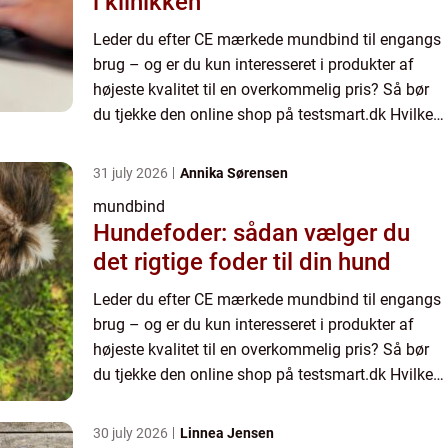
i klinikken
Leder du efter CE mærkede mundbind til engangs
brug – og er du kun interesseret i produkter af
højeste kvalitet til en overkommelig pris? Så bør
du tjekke den online shop på testsmart.dk Hvilken
type mundbind kan...
31 july 2026
Annika Sørensen
mundbind
Hundefoder: sådan vælger du
det rigtige foder til din hund
Leder du efter CE mærkede mundbind til engangs
brug – og er du kun interesseret i produkter af
højeste kvalitet til en overkommelig pris? Så bør
du tjekke den online shop på testsmart.dk Hvilken
type mundbind kan...
30 july 2026
Linnea Jensen