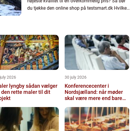
højeste kvalitet til en overkommelig pris? Så bør
du tjekke den online shop på testsmart.dk Hvilken
type mundbind kan...
july 2026
30 july 2026
r lyngby sådan vælger
Konferencecenter i
 den rette maler til dit
Nordsjælland: når møder
ojekt
skal være mere end bare
arbejde