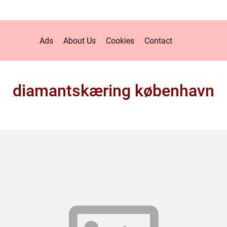
Ads
About Us
Cookies
Contact
diamantskæring københavn