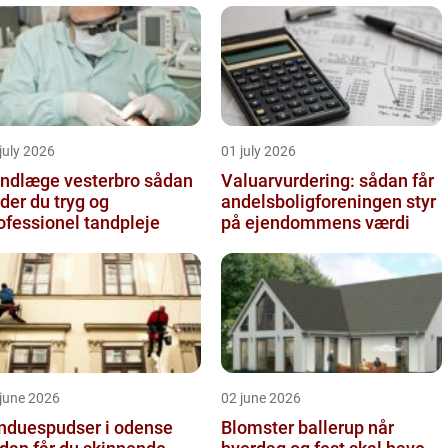
july 2026
01 july 2026
ndlæge vesterbro sådan
Valuarvurdering: sådan får
nder du tryg og
andelsboligforeningen styr
ofessionel tandpleje
på ejendommens værdi
june 2026
02 june 2026
nduespudser i odense
Blomster ballerup når