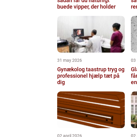
sådan får du naturligt
så
buede vipper, der holder
re
31 may 2026
03
Gynækolog taastrup tryg og
Gla
professionel hjælp tæt på
få
dig
en
gl
02 april 2026
02 