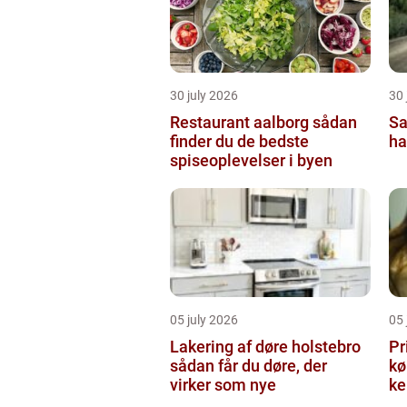
30 july 2026
30 
Restaurant aalborg sådan
Sa
finder du de bedste
ha
spiseoplevelser i byen
05 july 2026
05 
Lakering af døre holstebro
Pr
sådan får du døre, der
købe
virker som nye
ke