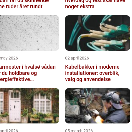
dan får du skinnende
hverdag og fest skal have
ne ruder året rundt
noget ekstra
 may 2026
02 april 2026
rmester i hvalsø sådan
Kabelbakker i moderne
r du holdbare og
installationer: overblik,
ergieffektive
valg og anvendelse
asløsninger
april 2026
05 march 2026